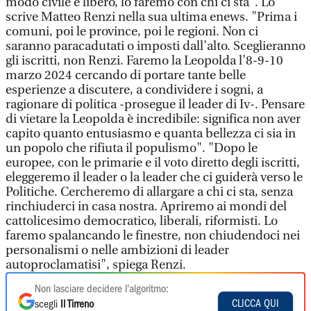
modo civile e libero, lo faremo con chi ci sta". Lo
scrive Matteo Renzi nella sua ultima enews. "Prima i
comuni, poi le province, poi le regioni. Non ci
saranno paracadutati o imposti dall’alto. Sceglieranno
gli iscritti, non Renzi. Faremo la Leopolda l’8-9-10
marzo 2024 cercando di portare tante belle
esperienze a discutere, a condividere i sogni, a
ragionare di politica -prosegue il leader di Iv-. Pensare
di vietare la Leopolda è incredibile: significa non aver
capito quanto entusiasmo e quanta bellezza ci sia in
un popolo che rifiuta il populismo". "Dopo le
europee, con le primarie e il voto diretto degli iscritti,
eleggeremo il leader o la leader che ci guiderà verso le
Politiche. Cercheremo di allargare a chi ci sta, senza
rinchiuderci in casa nostra. Apriremo ai mondi del
cattolicesimo democratico, liberali, riformisti. Lo
faremo spalancando le finestre, non chiudendoci nei
personalismi o nelle ambizioni di leader
autoproclamatisi", spiega Renzi.
Non lasciare decidere l'algoritmo:
CLICCA QUI
scegli
Il Tirreno