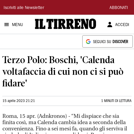
Il
Iscriviti alle Newsletter
ABBONATI
Tirreno
MENU
ACCEDI
SEGUICI SU
DISCOVER
Terzo Polo: Boschi, 'Calenda
voltafaccia di cui non ci si può
fidare'
15 aprile 2023 21:21
1 MINUTI DI LETTURA
Roma, 15 apr. (Adnkronos) - “Mi dispiace che sia
finita così, ma Calenda cambia idea a seconda della
convenienza. Fino a sei mesi fa, quando gli serviva il