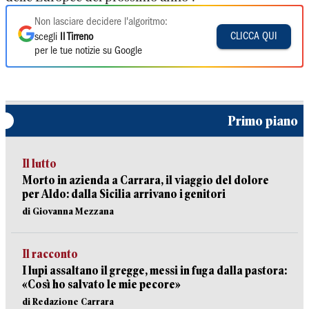
Non lasciare decidere l'algoritmo:
CLICCA QUI
scegli
Il Tirreno
per le tue notizie su Google
Primo piano
Il lutto
Morto in azienda a Carrara, il viaggio del dolore
per Aldo: dalla Sicilia arrivano i genitori
di Giovanna Mezzana
Il racconto
I lupi assaltano il gregge, messi in fuga dalla pastora:
«Così ho salvato le mie pecore»
di Redazione Carrara