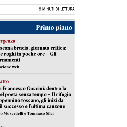
8 MINUTI DI LETTURA
Primo piano
ergenza
scana brucia, giornata critica:
e roghi in poche ore – Gli
ornamenti
azione web
ratto
 Francesco Guccini: dentro la
del poeta senza tempo – Il rifugio
appennino toscano, gli inizi da
 il successo e l’ultima canzone
io Moscadelli e Tommaso Silvi