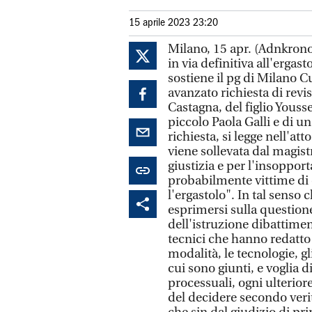
15 aprile 2023 23:20
Milano, 15 apr. (Adnkronos) - Olindo Romano e Rosa Bazzi, condannati in via definitiva all'ergastolo per la strage di Erba, sono innocenti. Lo sostiene il pg di Milano Cuno Tarfusser che, su input della difesa, ha avanzato richiesta di revisione del processo per la morte di Raffaella Castagna, del figlio Youssef Marzouk di soli 2 anni, della nonna del piccolo Paola Galli e di una vicina di casa Valeria Cherubini. Una richiesta, si legge nell'atto di 58 pagine in possesso dell'Adnkronos, che viene sollevata dal magistrato "in tutta coscienza, per amore di verità e di giustizia e per l'insopportabilità del pensiero che due persone, probabilmente vittime di errore giudiziario, stiano scontando l'ergastolo". In tal senso chiede che la corte d'Appello di Brescia, titolata a esprimersi sulla questione, voglia procedere alla rinnovazione dell'istruzione dibattimentale mediante, "l'esame dei 57 consulenti tecnici che hanno redatto e sottoscritto le consulenze tecniche sulle modalità, le tecnologie, gli accertamenti da loro effettuati e sui risultati cui sono giunti, e voglia disporre, previa acquisizione degli atti processuali, ogni ulteriore accertamento ritenuto utile e necessario ai fini del decidere secondo verità e giustizia". "Moltissimi erano gli elementi che sin dal giudizio di primo grado sarebbero stati idonei, se solo valutati dai giudici, a giudicare inattendibile la prova del 'riconoscimento', fortemente dubbia la prova della 'macchia di sangue' e indotte, con modalità che definire poco ortodosse è fare esercizio di eufemismo, le 'confessioni', trattate invece alla stregua di prove regine" scrive il sostituto procuratore della corte d'appello di Milano. "Oggi, a distanza di oltre 17 anni, la scienza - se auspicabilmente ammessa a farlo nel giudizio rescissorio - è fortunatamente in grado di fornire da sola, ma soprattutto in unione alle numerose criticità in atti e non in atti, comunque mai valutati, quelle certezze scientifiche idonee a fare sgretolare i tre pilastri probatori su cui fondano la condanna all'ergastolo di Olindo Romano e Rosa Bazzi" si legge nel documento. Il contesto in cui le tre prove, riconoscimento da parte del testimone oculare Mario Frigerio e macchia di sangue trovata sul battitacco dell'auto di Olindo Romano, prima e le confessioni (di Olindo e della moglie Rosa Bazzi), successivamente, sono maturate è, scrive il pg di Milano Cuno Tarfusser, "un contesto che definire 'malato' è fare esercizio di eufemismo". "Si tratta di considerazioni e di osservazioni che, se approfondite e valutate, avrebbero già sin dal giudizio di primo grado potuto portare a un diverso esito processuale, ma che oggi probabilmente da sole non avrebbero la forza necessaria per infrangere il giudicato", si legge nel documento di 58 pagine. "Esse però sono in grado di tracciare un netto punto di partenza, la base, su cui si innestano gli accertamenti tecnico-scientifici che attraverso tecniche e metodologie nuove e più sofisticate valutate unitamente agli elementi già in atti, valutati e non valutati, dimostrano che gli imputati devono essere prosciolti". La richiesta di revisione sulla strage di Erba, proposta dal pg di Milano Cuno Tarfusser, è legata a due delle quattro ipotesi, previste dall'articolo 630 del codice di procedura penale, ovvero, "la scoperta di 'nuove prove' successivamente alla condanna tale da dimostrare che i condannati debbano essere prosciolti (lettera c) e quella, in parte discendente quale conseguenza delle 'nuove prove', di cui alla lettera d, ovvero la dimostrazione che la condanna venne pronunciata in conseguenza anche d