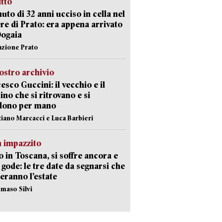
itto
uto di 32 anni ucciso in cella nel
re di Prato: era appena arrivato
Dogaia
azione Prato
ostro archivio
esco Guccini: il vecchio e il
no che si ritrovano e si
dono per mano
stiano Marcacci e Luca Barbieri
 impazzito
 in Toscana, si soffre ancora e
i gode: le tre date da segnarsi che
eranno l’estate
maso Silvi