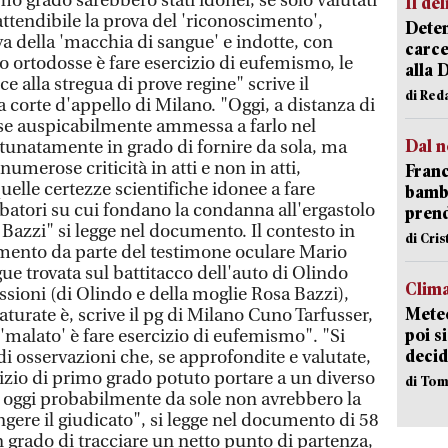
Il del
Deten
carce
alla 
di Red
Dal n
Franc
bambi
pren
di Cri
Clima
Meteo
poi s
decid
di Tom