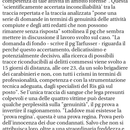
competenza di tale attività in ambito forense". Questa
'scientificamente accertata inconciliabilità' tra la
traccia repertata e la traccia analizzata "pone una
serie di domande in termini di genuinità delle attività
compiute e degli atti redatti che non possono
rimanere senza risposta" sottolinea il pg che sembra
mettere in discussione il lavoro svolto sul caso. "La
domanda di fondo - scrive il pg Tarfusser - riguarda il
perché questo accertamento, delicatissimo e
potenzialmente decisivo, alla ricerca di possibili
tracce riconducibili ai delitti commessi viene svolto a
15 giorni di distanza, alle ore 23, da un solo brigadiere
dei carabinieri e non, con tutti i crismi in termini di
professionalità, competenza e con la strumentazione
tecnica adeguata, dagli specialisti del Ris già sul
posto". Se l'unica traccia di sangue che lega presunti
colpevoli e una delle quattro vittime può destare
qualche perplessità sulla "genuinità", il pg prova a
invertire il ragionamento. "Laddove mai esistesse la
'prova regina', questa è una prova regina. Prova però
dell'innocenza dei due condannati. Salvo che non si
attribuisca loro, oltre a una straordinaria freddezza e