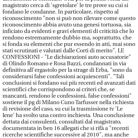
magistrato cerca di 'sgretolare' le tre prove su cui si
fondano le condanne. In particolare, rispetto al
riconoscimento "non si può non rilevare come questo
riconoscimento abbia avuto una genesi tortuosa, sia
inficiato da evidenti e gravi elementi di criticità che lo
rendono estremamente dubbio ma, soprattutto, che
si fonda su elementi che pur essendo in atti, mai sono
stati scrutinati e valutati dalle Corti di merito". LE
CONFESSIONI - "Le dichiarazioni auto accusatorie"
di Olindo Romano e Rosa Bazzi, condannati in via
definitiva all'ergastolo per la strage di Erba, "sono da
considerarsi false confessioni acquiescenti". "Tali
conclusioni si fondano sui più recenti ed avanzati dati
scientifici che corrispondono ai criteri che, se
mancanti, rendono le confessioni, false confessioni"
sostiene il pg di Milano Cuno Tarfusser nella richiesta
di revisione del caso, su cui la trasmissione tv 'Le
Iene' ha svolto una contro inchiesta. Una conclusione
dettata dai consulenti, consultati dal magistrato,
documentata in ben 16 allegati che si rifà a "recenti
ricerche scientifiche successive al 2010", ma anche