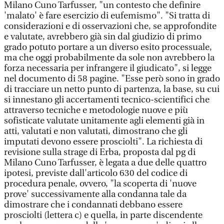
Milano Cuno Tarfusser, "un contesto che definire
'malato' è fare esercizio di eufemismo". "Si tratta di
considerazioni e di osservazioni che, se approfondite
e valutate, avrebbero già sin dal giudizio di primo
grado potuto portare a un diverso esito processuale,
ma che oggi probabilmente da sole non avrebbero la
forza necessaria per infrangere il giudicato", si legge
nel documento di 58 pagine. "Esse però sono in grado
di tracciare un netto punto di partenza, la base, su cui
si innestano gli accertamenti tecnico-scientifici che
attraverso tecniche e metodologie nuove e più
sofisticate valutate unitamente agli elementi già in
atti, valutati e non valutati, dimostrano che gli
imputati devono essere prosciolti". La richiesta di
revisione sulla strage di Erba, proposta dal pg di
Milano Cuno Tarfusser, è legata a due delle quattro
ipotesi, previste dall'articolo 630 del codice di
procedura penale, ovvero, "la scoperta di 'nuove
prove' successivamente alla condanna tale da
dimostrare che i condannati debbano essere
prosciolti (lettera c) e quella, in parte discendente