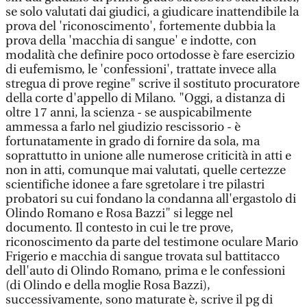
se solo valutati dai giudici, a giudicare inattendibile la
prova del 'riconoscimento', fortemente dubbia la
prova della 'macchia di sangue' e indotte, con
modalità che definire poco ortodosse è fare esercizio
di eufemismo, le 'confessioni', trattate invece alla
stregua di prove regine" scrive il sostituto procuratore
della corte d'appello di Milano. "Oggi, a distanza di
oltre 17 anni, la scienza - se auspicabilmente
ammessa a farlo nel giudizio rescissorio - è
fortunatamente in grado di fornire da sola, ma
soprattutto in unione alle numerose criticità in atti e
non in atti, comunque mai valutati, quelle certezze
scientifiche idonee a fare sgretolare i tre pilastri
probatori su cui fondano la condanna all'ergastolo di
Olindo Romano e Rosa Bazzi" si legge nel
documento. Il contesto in cui le tre prove,
riconoscimento da parte del testimone oculare Mario
Frigerio e macchia di sangue trovata sul battitacco
dell'auto di Olindo Romano, prima e le confessioni
(di Olindo e della moglie Rosa Bazzi),
successivamente, sono maturate è, scrive il pg di