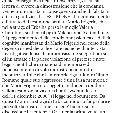
quale conseguenza delle 'nuove prove', di cui alla
lettera d, ovvero la dimostrazione che la condanna
venne pronunciata in conseguenza anche di falsità in
atti o in giudizio". IL TESTIMONE - Il riconoscimento
effettuato dal testimone oculare Mario Frigerio, che
nella strage di Erba ha perso la moglie Valeria
Cherubini, sostiene il pg di Milano, non è attendibile.
"Il peggioramento della condizione psichica e i deficit
cognitivi manifestati da Mario Frigerio nel corso della
degenza ospedaliera, le errate tecniche di intervista
investigativa dense di numerosissime suggestioni su
di lui attuate e la palese violazione di precise e note
leggi scientifiche in materia di memoria e di
riconoscimento di volti dimostrano in modo
incontrovertibile che la memoria riguardante Olindo
Romano quale suo aggressore è una falsa memoria e
che Mario Frigerio era soggetto inidoneo a rendere
valida testimonianza circa i fatti avvenuti la sera
dell'11 dicembre 2006" si legge nel documento. Da
quasi 17 anni la strage di Erba continua a far parlare e
più volte la trasmissione 'Le Iene' ha messo in
discussione le sentenze. Ora, per la prima volta, un