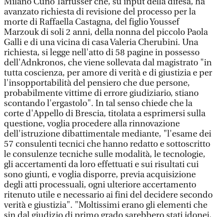
Milano Cuno Tarfusser che, su input della difesa, ha
avanzato richiesta di revisione del processo per la
morte di Raffaella Castagna, del figlio Youssef
Marzouk di soli 2 anni, della nonna del piccolo Paola
Galli e di una vicina di casa Valeria Cherubini. Una
richiesta, si legge nell'atto di 58 pagine in possesso
dell'Adnkronos, che viene sollevata dal magistrato "in
tutta coscienza, per amore di verità e di giustizia e per
l'insopportabilità del pensiero che due persone,
probabilmente vittime di errore giudiziario, stiano
scontando l'ergastolo". In tal senso chiede che la
corte d'Appello di Brescia, titolata a esprimersi sulla
questione, voglia procedere alla rinnovazione
dell'istruzione dibattimentale mediante, "l'esame dei
57 consulenti tecnici che hanno redatto e sottoscritto
le consulenze tecniche sulle modalità, le tecnologie,
gli accertamenti da loro effettuati e sui risultati cui
sono giunti, e voglia disporre, previa acquisizione
degli atti processuali, ogni ulteriore accertamento
ritenuto utile e necessario ai fini del decidere secondo
verità e giustizia". "Moltissimi erano gli elementi che
sin dal giudizio di primo grado sarebbero stati idonei,