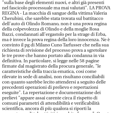
"sulla base degli elementi nuovi, e altri già presenti
nel fascicolo processuale ma mai valutati". LA PROVA
REGINA - La macchia di sangue della vittima Valeria
Cherubini, che sarebbe stata trovata sul battitacco
dell'auto di Olindo Romano, non è una prova regina
della colpevolezza di Olindo e della moglie Rosa
Bazzi, condannati all'ergastolo per la strage di Erba,
ma è invece la prova regina della loro innocenza. Ne è
convinto il pg di Milano Cuno Tarfusser che nella sua
richiesta di revisione del processo prova a sgretolare
le tre prove che hanno portato alla condanna in via
definitiva. In particolare, si legge nelle 58 pagine
firmate dal magistrato della procura generale, "le
caratteristiche della traccia ematica, cosi come
rilevate in sede di analisi, non risultano conciliabili
con quanto sarebbe lecito attendersi a seguito delle
precedenti operazioni di prelievo e repertazioni
eseguite". La repertazione e documentazione dei
prelievi "appare assai carente circa il rispetto di
comuni parametri di attendibilità e verificabilità
scientifica, ancora di più qualora si riporti la