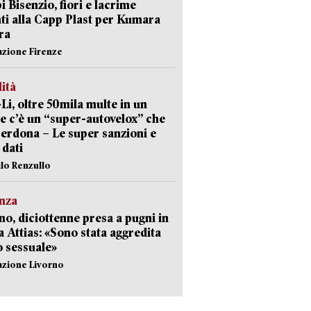
 Bisenzio, fiori e lacrime
ti alla Capp Plast per Kumara
ra
azione Firenze
lità
-Li, oltre 50mila multe in un
e c’è un “super-autovelox” che
erdona – Le super sanzioni e
i dati
ilo Renzullo
nza
no, diciottenne presa a pugni in
a Attias: «Sono stata aggredita
 sessuale»
azione Livorno