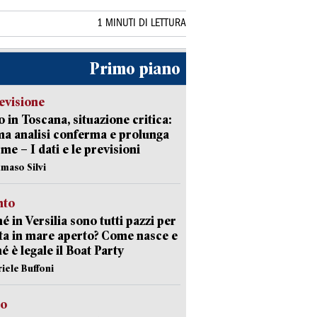
1 MINUTI DI LETTURA
Primo piano
evisione
 in Toscana, situazione critica:
ima analisi conferma e prolunga
rme – I dati e le previsioni
maso Silvi
nto
é in Versilia sono tutti pazzi per
sta in mare aperto? Come nasce e
é è legale il Boat Party
riele Buffoni
to