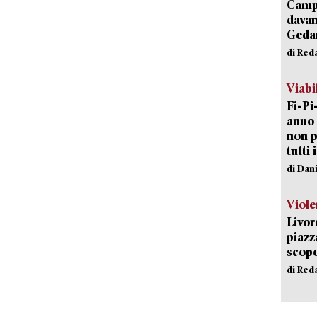
Campi
davan
Geda
di Red
Viabi
Fi-Pi
anno 
non p
tutti 
di Dan
Viole
Livor
piazz
scopo
di Red