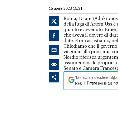
15 aprile 2023 15:31
Roma, 15 apr (Adnkronos)
della fuga di Artem Uss è 
quanto è avvenuto. Emergo
che aveva il dovere di dar
date. E ora assistiamo, ne
Chiediamo che il governo v
vicenda: alla prossima c
Nordio riferisca urgentem
assumendosi le proprie res
Senato e Camera Francesc
Non lasciare decidere l'algor
scegli
Il Tirreno
per le tue not