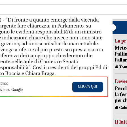
 - “Di fronte a quanto emerge dalla vicenda
urgente fare chiarezza, in Parlamento, su
no le evidenti responsabilità di un ministro
e indicazioni chiare che invece non sono state
La pr
l governo, ad uno scaricabarile inaccettabile.
Meteo
enga a riferire al più presto su questa oscura
l’ult
onferenza dei capigruppo chiederemo che
l’alla
ente nelle aule di Camera e Senato
ponsabilità”. Così i presidenti dei gruppi Pd di
di Tom
o Boccia e Chiara Braga.
L’eve
itmo:
CLICCA QUI
Perch
izie su Google
la fe
perch
di Gab
Il lut