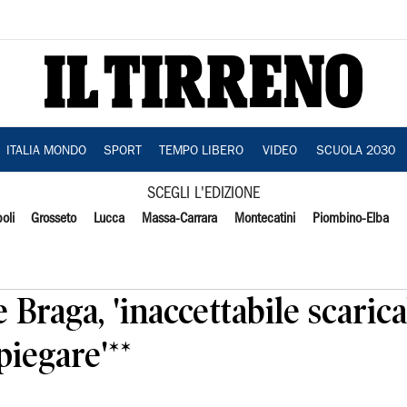
ITALIA MONDO
SPORT
TEMPO LIBERO
VIDEO
SCUOLA 2030
SCEGLI L'EDIZIONE
oli
Grosseto
Lucca
Massa-Carrara
Montecatini
Piombino-Elba
e Braga, 'inaccettabile scaric
piegare'**