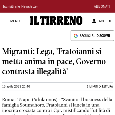
Il
Iscriviti alle Newsletter
ABBONATI
Tirreno
MENU
ACCEDI
SEGUICI SU
DISCOVER
Migranti: Lega, 'Fratoianni si
metta anima in pace, Governo
contrasta illegalità'
15 aprile 2023 21:46
1 MINUTI DI LETTURA
Roma, 15 apr. (Adnkronos) - “Svanito il business della
famiglia Soumahoro, Fratoianni si lancia in una
ipocrita crociata contro i Cpr, mistificando l’utilità di