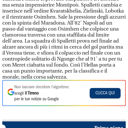
ma senza impensierire Montipoò. Spalletti cambia e
inserisce nell'ordine Kvaratskhelia, Zielinski, Lobotka
e il rientrante Osimhen. Sale la pressione degli azzurri
con la spinta del Maradona. All'82' Napoli ad un
passo dal vantaggio con Osimhen che colpisce una
clamorosa traversa con una staffilata dal limite
dell'area. La squadra di Spalletti prova nel finale ad
alzare ancora di più i ritmi in cerca del gol partita ma
il Verona tiene, e sfiora il colpaccio nel finale con un
contropiede solitario di Ngonge che al 91' a tu per tu
con Meret ciabatta sul fondo. Così l'Hellas porta a
casa un punto importante, per la classifica e il
morale, nella corsa salvezza.
Non lasciare decidere l'algoritmo:
CLICCA QUI
scegli
Il Tirreno
per le tue notizie su Google