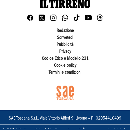
Redazione
Scriveteci
Pubblicità
Privacy
Codice Etico e Modello 231
Cookie policy
Termini e condizioni
SAE Toscana S.r.l., Viale Vittorio Alfieri 9, Livorno – PI 02054410499