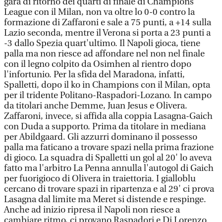
gara di ritorno dei quarti di finale di Champions
League con il Milan, non va oltre lo 0-0 contro la
formazione di Zaffaroni e sale a 75 punti, a +14 sulla
Lazio seconda, mentre il Verona si porta a 23 punti a
-3 dallo Spezia quart'ultimo. Il Napoli gioca, tiene
palla ma non riesce ad affondare nel non nel finale
con il legno colpito da Osimhen al rientro dopo
l'infortunio. Per la sfida del Maradona, infatti,
Spalletti, dopo il ko in Champions con il Milan, opta
per il tridente Politano-Raspadori-Lozano. In campo
da titolari anche Demme, Juan Jesus e Olivera.
Zaffaroni, invece, si affida alla coppia Lasagna-Gaich
con Duda a supporto. Prima da titolare in mediana
per Abildgaard. Gli azzurri dominano il possesso
palla ma faticano a trovare spazi nella prima frazione
di gioco. La squadra di Spalletti un gol al 20' lo aveva
fatto ma l'arbitro La Penna annulla l'autogol di Gaich
per fuorigioco di Olivera in traiettoria. I gialloblu
cercano di trovare spazi in ripartenza e al 29' ci prova
Lasagna dal limite ma Meret si distende e respinge.
Anche ad inizio ripresa il Napoli non riesce a
cambiare ritmo, ci provano Raspadori e Di Lorenzo