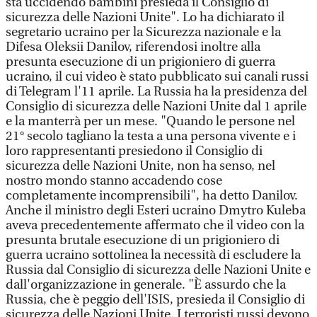
sta uccidendo bambini presieda il Consiglio di
sicurezza delle Nazioni Unite". Lo ha dichiarato il
segretario ucraino per la Sicurezza nazionale e la
Difesa Oleksii Danilov, riferendosi inoltre alla
presunta esecuzione di un prigioniero di guerra
ucraino, il cui video è stato pubblicato sui canali russi
di Telegram l'11 aprile. La Russia ha la presidenza del
Consiglio di sicurezza delle Nazioni Unite dal 1 aprile
e la manterrà per un mese. "Quando le persone nel
21° secolo tagliano la testa a una persona vivente e i
loro rappresentanti presiedono il Consiglio di
sicurezza delle Nazioni Unite, non ha senso, nel
nostro mondo stanno accadendo cose
completamente incomprensibili", ha detto Danilov.
Anche il ministro degli Esteri ucraino Dmytro Kuleba
aveva precedentemente affermato che il video con la
presunta brutale esecuzione di un prigioniero di
guerra ucraino sottolinea la necessità di escludere la
Russia dal Consiglio di sicurezza delle Nazioni Unite e
dall'organizzazione in generale. "È assurdo che la
Russia, che è peggio dell'ISIS, presieda il Consiglio di
sicurezza delle Nazioni Unite. I terroristi russi devono