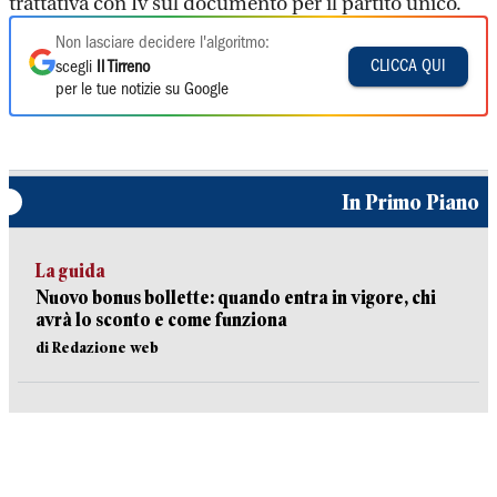
trattativa con Iv sul documento per il partito unico.
Non lasciare decidere l'algoritmo:
CLICCA QUI
scegli
Il Tirreno
per le tue notizie su Google
In Primo Piano
La guida
Nuovo bonus bollette: quando entra in vigore, chi
avrà lo sconto e come funziona
di Redazione web