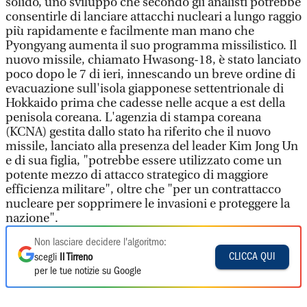
solido, uno sviluppo che secondo gli analisti potrebbe
consentirle di lanciare attacchi nucleari a lungo raggio
più rapidamente e facilmente man mano che
Pyongyang aumenta il suo programma missilistico. Il
nuovo missile, chiamato Hwasong-18, è stato lanciato
poco dopo le 7 di ieri, innescando un breve ordine di
evacuazione sull'isola giapponese settentrionale di
Hokkaido prima che cadesse nelle acque a est della
penisola coreana. L'agenzia di stampa coreana
(KCNA) gestita dallo stato ha riferito che il nuovo
missile, lanciato alla presenza del leader Kim Jong Un
e di sua figlia, "potrebbe essere utilizzato come un
potente mezzo di attacco strategico di maggiore
efficienza militare", oltre che "per un contrattacco
nucleare per sopprimere le invasioni e proteggere la
nazione".
Non lasciare decidere l'algoritmo:
CLICCA QUI
scegli
Il Tirreno
per le tue notizie su Google