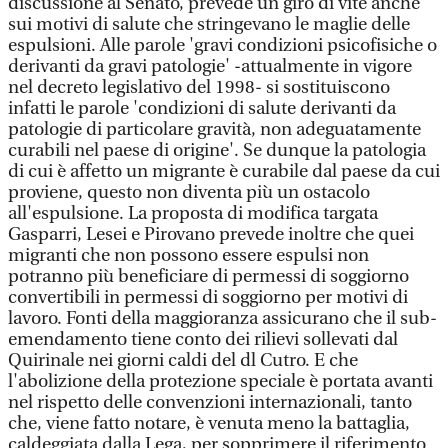
discussione al Senato, prevede un giro di vite anche
sui motivi di salute che stringevano le maglie delle
espulsioni. Alle parole 'gravi condizioni psicofisiche o
derivanti da gravi patologie' -attualmente in vigore
nel decreto legislativo del 1998- si sostituiscono
infatti le parole 'condizioni di salute derivanti da
patologie di particolare gravità, non adeguatamente
curabili nel paese di origine'. Se dunque la patologia
di cui è affetto un migrante è curabile dal paese da cui
proviene, questo non diventa più un ostacolo
all'espulsione. La proposta di modifica targata
Gasparri, Lesei e Pirovano prevede inoltre che quei
migranti che non possono essere espulsi non
potranno più beneficiare di permessi di soggiorno
convertibili in permessi di soggiorno per motivi di
lavoro. Fonti della maggioranza assicurano che il sub-
emendamento tiene conto dei rilievi sollevati dal
Quirinale nei giorni caldi del dl Cutro. E che
l'abolizione della protezione speciale è portata avanti
nel rispetto delle convenzioni internazionali, tanto
che, viene fatto notare, è venuta meno la battaglia,
caldeggiata dalla Lega, per sopprimere il riferimento