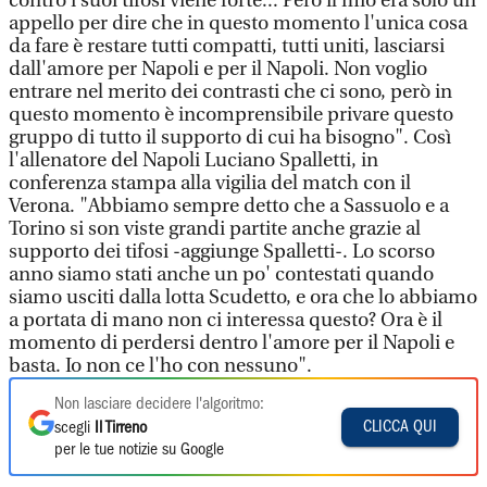
contro i suoi tifosi viene forte... Però il mio era solo un
appello per dire che in questo momento l'unica cosa
da fare è restare tutti compatti, tutti uniti, lasciarsi
dall'amore per Napoli e per il Napoli. Non voglio
entrare nel merito dei contrasti che ci sono, però in
questo momento è incomprensibile privare questo
gruppo di tutto il supporto di cui ha bisogno". Così
l'allenatore del Napoli Luciano Spalletti, in
conferenza stampa alla vigilia del match con il
Verona. "Abbiamo sempre detto che a Sassuolo e a
Torino si son viste grandi partite anche grazie al
supporto dei tifosi -aggiunge Spalletti-. Lo scorso
anno siamo stati anche un po' contestati quando
siamo usciti dalla lotta Scudetto, e ora che lo abbiamo
a portata di mano non ci interessa questo? Ora è il
momento di perdersi dentro l'amore per il Napoli e
basta. Io non ce l'ho con nessuno".
Non lasciare decidere l'algoritmo:
CLICCA QUI
scegli
Il Tirreno
per le tue notizie su Google