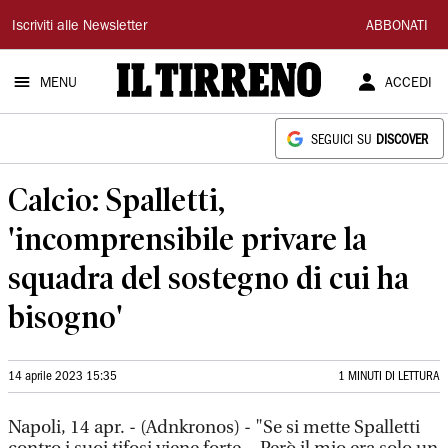
Il
Iscriviti alle Newsletter
ABBONATI
Tirreno
MENU
ACCEDI
SEGUICI SU
DISCOVER
Calcio: Spalletti,
'incomprensibile privare la
squadra del sostegno di cui ha
bisogno'
14 aprile 2023 15:35
1 MINUTI DI LETTURA
Napoli, 14 apr. - (Adnkronos) - "Se si mette Spalletti