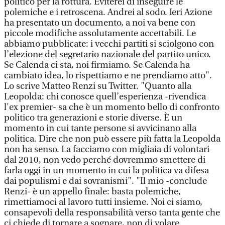
politico per la rottura. Eviterei di inseguire le
polemiche e i retroscena. Andrei al sodo. Ieri Azione
ha presentato un documento, a noi va bene con
piccole modifiche assolutamente accettabili. Le
abbiamo pubblicate: i vecchi partiti si sciolgono con
l’elezione del segretario nazionale del partito unico.
Se Calenda ci sta, noi firmiamo. Se Calenda ha
cambiato idea, lo rispettiamo e ne prendiamo atto".
Lo scrive Matteo Renzi su Twitter. "Quanto alla
Leopolda: chi conosce quell’esperienza -rivendica
l'ex premier- sa che è un momento bello di confronto
politico tra generazioni e storie diverse. È un
momento in cui tante persone si avvicinano alla
politica. Dire che non può essere più fatta la Leopolda
non ha senso. La facciamo con migliaia di volontari
dal 2010, non vedo perché dovremmo smettere di
farla oggi in un momento in cui la politica va difesa
dai populismi e dai sovranismi". "Il mio -conclude
Renzi- è un appello finale: basta polemiche,
rimettiamoci al lavoro tutti insieme. Noi ci siamo,
consapevoli della responsabilità verso tanta gente che
ci chiede di tornare a sognare, non di volare