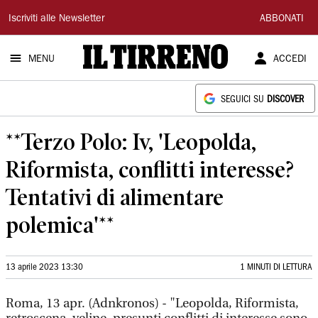
Il
Iscriviti alle Newsletter
ABBONATI
Tirreno
MENU
ACCEDI
SEGUICI SU
DISCOVER
**Terzo Polo: Iv, 'Leopolda,
Riformista, conflitti interesse?
Tentativi di alimentare
polemica'**
13 aprile 2023 13:30
1 MINUTI DI LETTURA
Roma, 13 apr. (Adnkronos) - "Leopolda, Riformista,