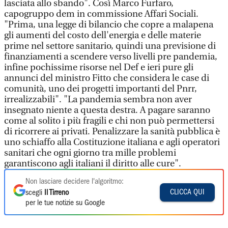
lasciata allo sbando". Così Marco Furfaro,
capogruppo dem in commissione Affari Sociali.
"Prima, una legge di bilancio che copre a malapena
gli aumenti del costo dell'energia e delle materie
prime nel settore sanitario, quindi una previsione di
finanziamenti a scendere verso livelli pre pandemia,
infine pochissime risorse nel Def e ieri pure gli
annunci del ministro Fitto che considera le case di
comunità, uno dei progetti importanti del Pnrr,
irrealizzabili". "La pandemia sembra non aver
insegnato niente a questa destra. A pagare saranno
come al solito i più fragili e chi non può permettersi
di ricorrere ai privati. Penalizzare la sanità pubblica è
uno schiaffo alla Costituzione italiana e agli operatori
sanitari che ogni giorno tra mille problemi
garantiscono agli italiani il diritto alle cure".
Non lasciare decidere l'algoritmo:
CLICCA QUI
scegli
Il Tirreno
per le tue notizie su Google