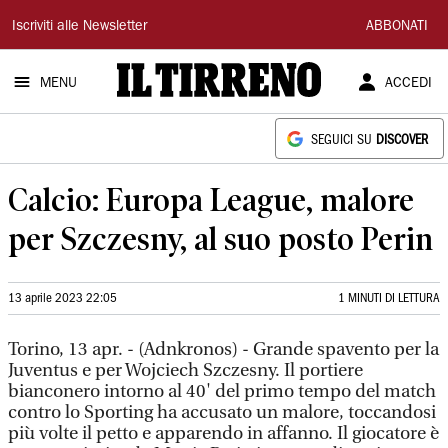
Il
Iscriviti alle Newsletter
ABBONATI
Tirreno
MENU
ACCEDI
SEGUICI SU
DISCOVER
Calcio: Europa League, malore
per Szczesny, al suo posto Perin
13 aprile 2023 22:05
1 MINUTI DI LETTURA
Torino, 13 apr. - (Adnkronos) - Grande spavento per la
Juventus e per Wojciech Szczesny. Il portiere
bianconero intorno al 40' del primo tempo del match
contro lo Sporting ha accusato un malore, toccandosi
più volte il petto e apparendo in affanno. Il giocatore è