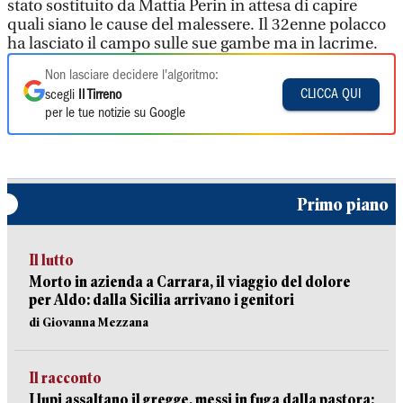
stato sostituito da Mattia Perin in attesa di capire
quali siano le cause del malessere. Il 32enne polacco
ha lasciato il campo sulle sue gambe ma in lacrime.
Non lasciare decidere l'algoritmo:
CLICCA QUI
scegli
Il Tirreno
per le tue notizie su Google
Primo piano
Il lutto
Morto in azienda a Carrara, il viaggio del dolore
per Aldo: dalla Sicilia arrivano i genitori
di Giovanna Mezzana
Il racconto
I lupi assaltano il gregge, messi in fuga dalla pastora: