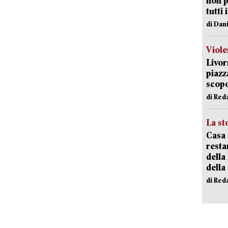
non p
tutti 
di Dan
Viole
Livor
piazz
scopo
di Red
La st
Casa 
resta
della
della
di Red