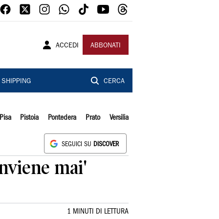
ACCEDI
ABBONATI
SHIPPING
CERCA
Pisa
Pistoia
Pontedera
Prato
Versilia
SEGUICI SU
DISCOVER
onviene mai'
1 MINUTI DI LETTURA