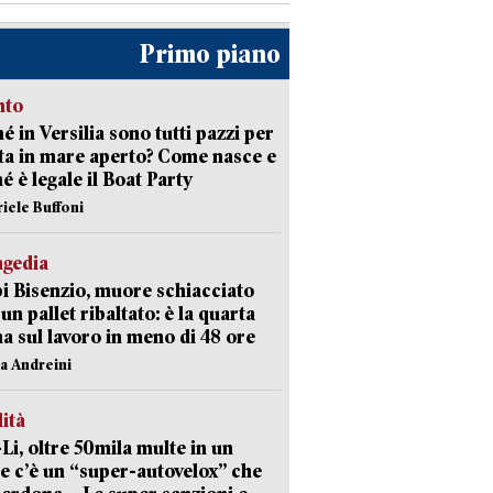
Primo piano
nto
é in Versilia sono tutti pazzi per
sta in mare aperto? Come nasce e
é è legale il Boat Party
riele Buffoni
agedia
 Bisenzio, muore schiacciato
 un pallet ribaltato: è la quarta
ma sul lavoro in meno di 48 ore
na Andreini
lità
-Li, oltre 50mila multe in un
e c’è un “super-autovelox” che