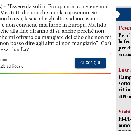
 - "Essere da soli in Europa non conviene mai.
il Mes tutti dicono che non la capiscono. Se
non lo usa, lascia che gli altri vadano avanti,
 e non conviene mai farne in Europa. Ma fido
L’eve
 che alla fine diranno di sì, anche perché non
Perch
 che mi offrano da mangiare del cibo che non mi
la fe
on posso dire agli altri di non mangiarlo". Così
perch
ezzo' su La7.
di Gab
itmo:
CLICCA QUI
izie su Google
La tr
Campi
sotto
vitti
di Ele
Viabi
Fi-Pi
anno 