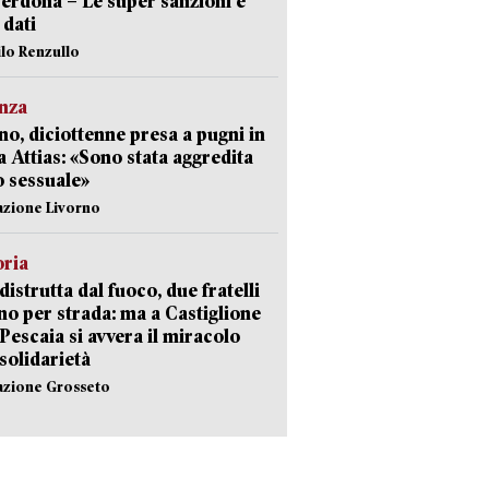
erdona – Le super sanzioni e
i dati
ilo Renzullo
nza
no, diciottenne presa a pugni in
a Attias: «Sono stata aggredita
 sessuale»
azione Livorno
oria
distrutta dal fuoco, due fratelli
no per strada: ma a Castiglione
 Pescaia si avvera il miracolo
 solidarietà
azione Grosseto