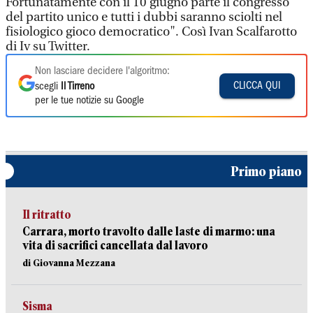
Fortunatamente con il 10 giugno parte il congresso
del partito unico e tutti i dubbi saranno sciolti nel
fisiologico gioco democratico". Così Ivan Scalfarotto
di Iv su Twitter.
Non lasciare decidere l'algoritmo:
CLICCA QUI
scegli
Il Tirreno
per le tue notizie su Google
Primo piano
Il ritratto
Carrara, morto travolto dalle laste di marmo: una
vita di sacrifici cancellata dal lavoro
di Giovanna Mezzana
Sisma