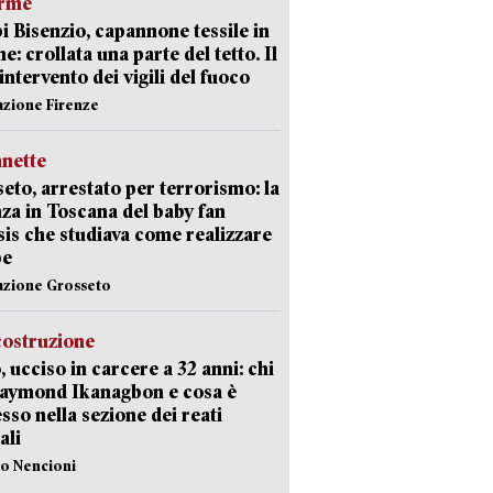
arme
 Bisenzio, capannone tessile in
e: crollata una parte del tetto. Il
intervento dei vigili del fuoco
azione Firenze
nette
eto, arrestato per terrorismo: la
za in Toscana del baby fan
Isis che studiava come realizzare
be
azione Grosseto
costruzione
, ucciso in carcere a 32 anni: chi
Raymond Ikanagbon e cosa è
sso nella sezione dei reati
ali
lo Nencioni