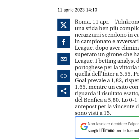
11 aprile 2023 14:10
Roma, 11 apr. - (Adnkronos
una sfida ben più complica
nerazzurri scendono in ca
in campionato e avversari
League, dopo aver eliminat
superato un girone che ha
League. I betting analyst 
portoghese per la vittoria
quella dell’Inter a 3,55. P
Goal prevale a 1,82, rispe
1,65, mentre un esito con 
riguarda il risultato esatto
del Benfica a 5,80. Lo 0-1 
antepost per la vincente d
sono visti a 15.
Non lasciare decidere l'algor
scegli
Il Tirreno
per le tue not