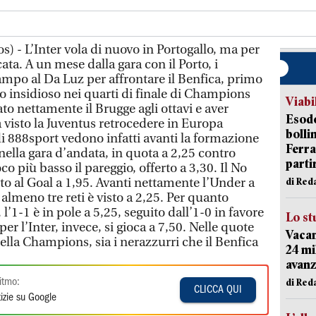
) - L’Inter vola di nuovo in Portogallo, ma per
ta. A un mese dalla gara con il Porto, i
mpo al Da Luz per affrontare il Benfica, primo
o insidioso nei quarti di finale di Champions
Viabi
o nettamente il Brugge agli ottavi e aver
Esodo
 visto la Juventus retrocedere in Europa
bolli
di 888sport vedono infatti avanti la formazione
Ferr
 nella gara d’andata, in quota a 2,25 contro
parti
oco più basso il pareggio, offerto a 3,30. Il No
tto al Goal a 1,95. Avanti nettamente l’Under a
di Red
almeno tre reti è visto a 2,25. Per quanto
, l’1-1 è in pole a 5,25, seguito dall’1-0 in favore
Lo st
per l’Inter, invece, si gioca a 7,50. Nelle quote
Vacan
ella Champions, sia i nerazzurri che il Benfica
24 mi
avanz
di Red
itmo:
CLICCA QUI
izie su Google