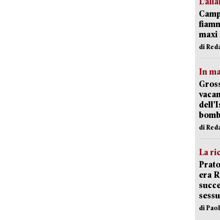
L’all
Campi
fiamm
maxi 
di Red
In ma
Gross
vacan
dell’
bom
di Red
La ri
Prato
era 
succe
sessu
di Pao