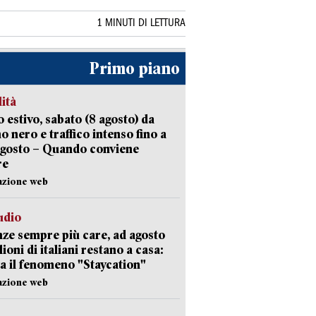
1 MINUTI DI LETTURA
Primo piano
lità
 estivo, sabato (8 agosto) da
no nero e traffico intenso fino a
agosto – Quando conviene
re
azione web
udio
ze sempre più care, ad agosto
lioni di italiani restano a casa:
a il fenomeno "Staycation"
azione web