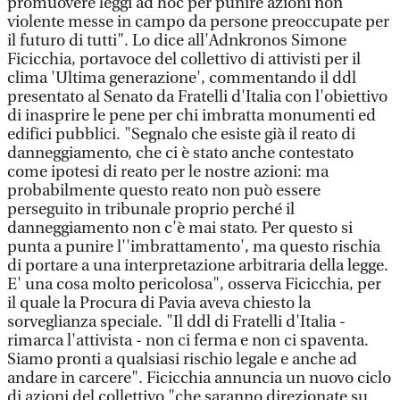
promuovere leggi ad hoc per punire azioni non
violente messe in campo da persone preoccupate per
il futuro di tutti". Lo dice all'Adnkronos Simone
Ficicchia, portavoce del collettivo di attivisti per il
clima 'Ultima generazione', commentando il ddl
presentato al Senato da Fratelli d'Italia con l'obiettivo
di inasprire le pene per chi imbratta monumenti ed
edifici pubblici. "Segnalo che esiste già il reato di
danneggiamento, che ci è stato anche contestato
come ipotesi di reato per le nostre azioni: ma
probabilmente questo reato non può essere
perseguito in tribunale proprio perché il
danneggiamento non c'è mai stato. Per questo si
punta a punire l''imbrattamento', ma questo rischia
di portare a una interpretazione arbitraria della legge.
E' una cosa molto pericolosa", osserva Ficicchia, per
il quale la Procura di Pavia aveva chiesto la
sorveglianza speciale. "Il ddl di Fratelli d'Italia -
rimarca l'attivista - non ci ferma e non ci spaventa.
Siamo pronti a qualsiasi rischio legale e anche ad
andare in carcere". Ficicchia annuncia un nuovo ciclo
di azioni del collettivo "che saranno direzionate su