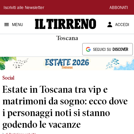
Il
Iscriviti alle Newsletter
ABBONATI
Tirreno
MENU
ACCEDI
Toscana
SEGUICI SU
DISCOVER
Social
Estate in Toscana tra vip e
matrimoni da sogno: ecco dove
i personaggi noti si stanno
godendo le vacanze