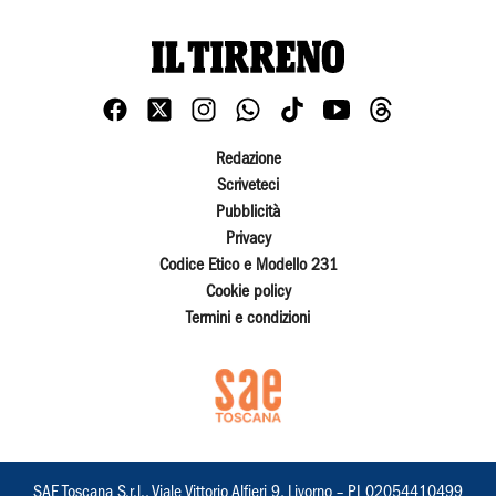
Redazione
Scriveteci
Pubblicità
Privacy
Codice Etico e Modello 231
Cookie policy
Termini e condizioni
SAE Toscana S.r.l., Viale Vittorio Alfieri 9, Livorno – PI 02054410499