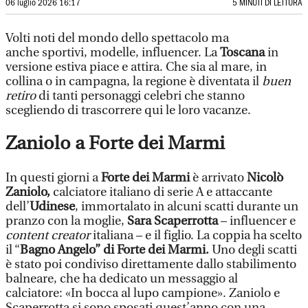
06 luglio 2026 16:17
5 MINUTI DI LETTURA
Volti noti del mondo dello spettacolo ma
anche sportivi, modelle, influencer. La
Toscana
in
versione estiva piace e attira. Che sia al mare, in
collina o in campagna, la regione è diventata il
buen
retiro
di tanti personaggi celebri che stanno
scegliendo di trascorrere qui le loro vacanze.
Zaniolo a Forte dei Marmi
In questi giorni a
Forte dei Marmi
è arrivato
Nicolò
Zaniolo,
calciatore italiano di serie A e attaccante
dell’
Udinese
, immortalato in alcuni scatti durante un
pranzo con la moglie,
Sara Scaperrotta
– influencer e
content creator
italiana – e il figlio. La coppia ha scelto
il “
Bagno Angelo” di Forte dei Marmi.
Uno degli scatti
è stato poi condiviso direttamente dallo stabilimento
balneare, che ha dedicato un messaggio al
calciatore: «In bocca al lupo campione». Zaniolo e
Scaperrotta si sono sposati quest’anno con una