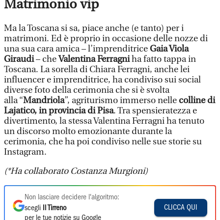
Matrimonio vip
Ma la Toscana si sa, piace anche (e tanto) per i
matrimoni. Ed è proprio in occasione delle nozze di
una sua cara amica – l’imprenditrice
Gaia Viola
Giraudi
– che
Valentina Ferragni
ha fatto tappa in
Toscana. La sorella di Chiara Ferragni, anche lei
influencer e imprenditrice, ha condiviso sui social
diverse foto della cerimonia che si è svolta
alla “
Mandriola
”, agriturismo immerso nelle
colline di
Lajatico, in provincia di Pisa
. Tra spensieratezza e
divertimento, la stessa Valentina Ferragni ha tenuto
un discorso molto emozionante durante la
cerimonia, che ha poi condiviso nelle sue storie su
Instagram.
(*Ha collaborato Costanza Murgioni)
Non lasciare decidere l'algoritmo:
CLICCA QUI
scegli
Il Tirreno
per le tue notizie su Google