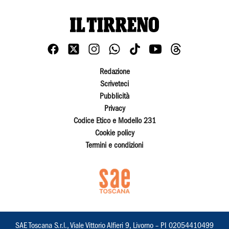
Redazione
Scriveteci
Pubblicità
Privacy
Codice Etico e Modello 231
Cookie policy
Termini e condizioni
SAE Toscana S.r.l., Viale Vittorio Alfieri 9, Livorno – PI 02054410499