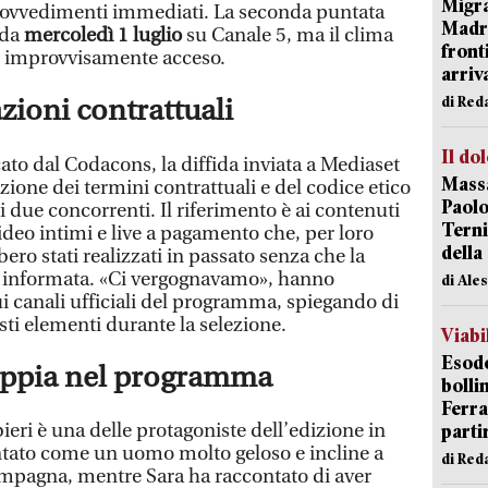
Migra
ovvedimenti immediati. La seconda puntata
Madri
nda
mercoledì 1 luglio
su Canale 5, ma il clima
front
è improvvisamente acceso.
arriva
di Red
zioni contrattuali
Il do
o dal Codacons, la diffida inviata a Mediaset
Massa
zione dei termini contrattuali e del codice etico
Paolo
i due concorrenti. Il riferimento è ai contenuti
Terni
video intimi e live a pagamento che, per loro
della
ro stati realizzati in passato senza che la
a informata. «Ci vergognavamo», hanno
di Ale
ui canali ufficiali del programma, spiegando di
i elementi durante la selezione.
Viabi
Esodo
coppia nel programma
bolli
Ferr
ri è una delle protagoniste dell’edizione in
parti
entato come un uomo molto geloso e incline a
di Red
compagna, mentre Sara ha raccontato di aver