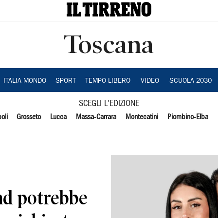
Toscana
ITALIA MONDO
SPORT
TEMPO LIBERO
VIDEO
SCUOLA 2030
SCEGLI L'EDIZIONE
oli
Grosseto
Lucca
Massa-Carrara
Montecatini
Piombino-Elba
nd potrebbe