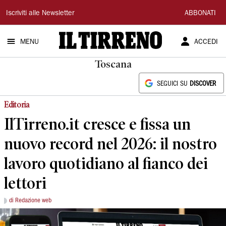
Il
Iscriviti alle Newsletter
ABBONATI
Tirreno
MENU
ACCEDI
Toscana
SEGUICI SU
DISCOVER
Editoria
IlTirreno.it cresce e fissa un
nuovo record nel 2026: il nostro
lavoro quotidiano al fianco dei
lettori
di Redazione web