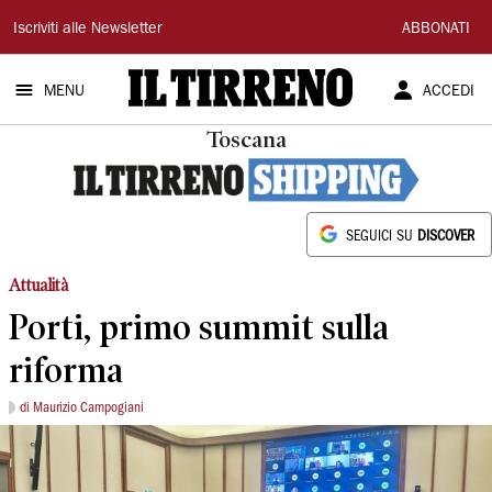
Il
Iscriviti alle Newsletter
ABBONATI
Tirreno
MENU
ACCEDI
Toscana
SEGUICI SU
DISCOVER
Attualità
Porti, primo summit sulla
riforma
di Maurizio Campogiani