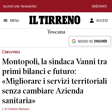
Il
Iscriviti alle Newsletter
ABBONATI
Tirreno
MENU
ACCEDI
Toscana
SEGUICI SU
DISCOVER
L'intervista
Montopoli, la sindaca Vanni tra
primi bilanci e futuro:
«Migliorare i servizi territoriali
senza cambiare Azienda
sanitaria»
di Cristiano Marcacci