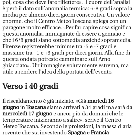
poi, cosa che deve fare riflettere». Il cuore dell’analisi
è però il dato sull’anomalia termica: 6-8 gradi sopra la
media per almeno dieci giorni consecutivi. Un valore
enorme, che il Centro Meteo Toscana spiega con un
paragone molto efficace. «Per far capire cosa significa
questa anomalia, immaginate di essere a gennaio e
che i 6/8 gradi siano sottomedia anziché sopramedia.
Firenze registrerebbe minime tra -5 e -7 gradi e
massime tra +1 e +3 gradi per dieci giorni. Alla fine di
questa ondata potreste camminare sull’Arno
ghiacciato». Un’immagine volutamente estrema, ma
utile a rendere l’idea della portata dell’evento.
Verso i 40 gradi
Il riscaldamento è già iniziato. «Già
martedì 16
giugno
in
Toscana
siamo arrivati a 34 gradi ma sarà da
mercoledì 17 giugno
e ancor più da domani che le
temperature inizieranno a salire», scrive il Centro
Meteo Toscana. Secondo le proiezioni, la massa d’aria
rovente che sta investendo
Spagna
e
Francia