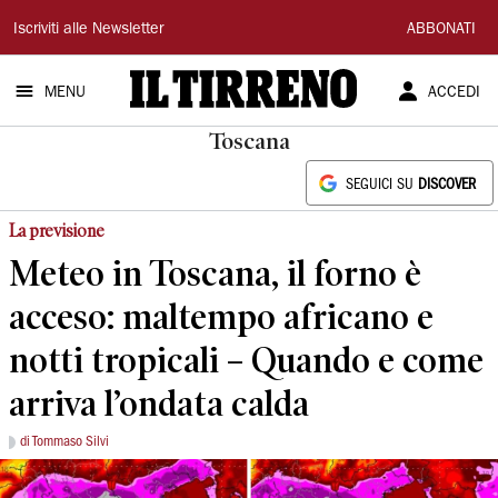
Il
Iscriviti alle Newsletter
ABBONATI
Tirreno
MENU
ACCEDI
Toscana
SEGUICI SU
DISCOVER
La previsione
Meteo in Toscana, il forno è
acceso: maltempo africano e
notti tropicali – Quando e come
arriva l’ondata calda
di Tommaso Silvi