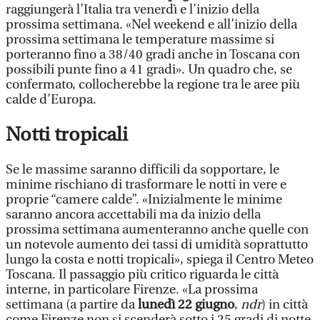
raggiungerà l’Italia tra venerdì e l’inizio della
prossima settimana. «Nel weekend e all’inizio della
prossima settimana le temperature massime si
porteranno fino a 38/40 gradi anche in Toscana con
possibili punte fino a 41 gradi». Un quadro che, se
confermato, collocherebbe la regione tra le aree più
calde d’Europa.
Notti tropicali
Se le massime saranno difficili da sopportare, le
minime rischiano di trasformare le notti in vere e
proprie “camere calde”. «Inizialmente le minime
saranno ancora accettabili ma da inizio della
prossima settimana aumenteranno anche quelle con
un notevole aumento dei tassi di umidità soprattutto
lungo la costa e notti tropicali», spiega il Centro Meteo
Toscana. Il passaggio più critico riguarda le città
interne, in particolare Firenze. «La prossima
settimana (a partire da
lunedì 22 giugno
,
ndr
) in città
come Firenze non si scenderà sotto i 25 gradi di notte.