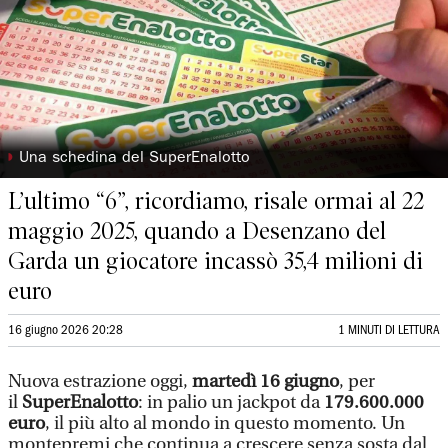
◗
Una schedina del SuperEnalotto
L’ultimo “6”, ricordiamo, risale ormai al 22
maggio 2025, quando a Desenzano del
Garda un giocatore incassò 35,4 milioni di
euro
16 giugno 2026 20:28
1 MINUTI DI LETTURA
Nuova estrazione oggi,
martedì 16 giugno
, per
il
SuperEnalotto
: in palio un jackpot da
179.600.000
euro
, il più alto al mondo in questo momento. Un
montepremi che continua a crescere senza sosta dal