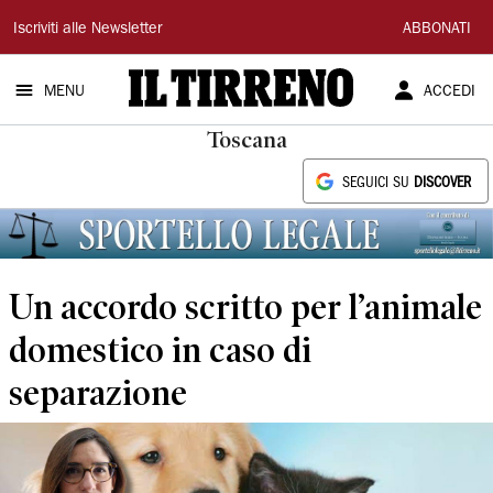
Il
Iscriviti alle Newsletter
ABBONATI
Tirreno
MENU
ACCEDI
Toscana
SEGUICI SU
DISCOVER
Un accordo scritto per l’animale
domestico in caso di
separazione