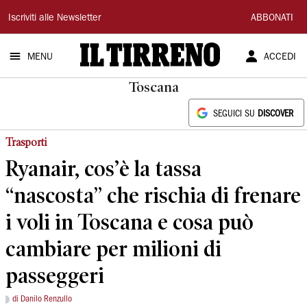
Il
Iscriviti alle Newsletter
ABBONATI
Tirreno
MENU
ACCEDI
Toscana
SEGUICI SU
DISCOVER
Trasporti
Ryanair, cos’è la tassa
“nascosta” che rischia di frenare
i voli in Toscana e cosa può
cambiare per milioni di
passeggeri
di Danilo Renzullo