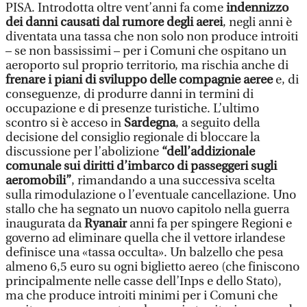
PISA. Introdotta oltre vent’anni fa come
indennizzo
dei danni causati dal rumore degli aerei
, negli anni è
diventata una tassa che non solo non produce introiti
– se non bassissimi – per i Comuni che ospitano un
aeroporto sul proprio territorio, ma rischia anche di
frenare i piani di sviluppo delle compagnie aeree
e, di
conseguenze, di produrre danni in termini di
occupazione e di presenze turistiche. L’ultimo
scontro si è acceso in
Sardegna
, a seguito della
decisione del consiglio regionale di bloccare la
discussione per l’abolizione
“dell’addizionale
comunale sui diritti d’imbarco di passeggeri sugli
aeromobili”
, rimandando a una successiva scelta
sulla rimodulazione o l’eventuale cancellazione. Uno
stallo che ha segnato un nuovo capitolo nella guerra
inaugurata da
Ryanair
anni fa per spingere Regioni e
governo ad eliminare quella che il vettore irlandese
definisce una «tassa occulta». Un balzello che pesa
almeno 6,5 euro su ogni biglietto aereo (che finiscono
principalmente nelle casse dell’Inps e dello Stato),
ma che produce introiti minimi per i Comuni che