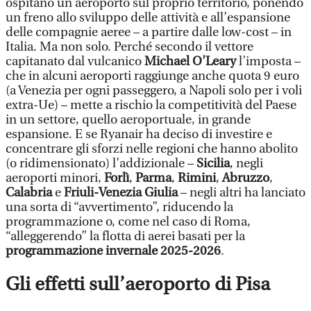
ospitano un aeroporto sul proprio territorio, ponendo
un freno allo sviluppo delle attività e all’espansione
delle compagnie aeree – a partire dalle low-cost – in
Italia. Ma non solo. Perché secondo il vettore
capitanato dal vulcanico
Michael O’Leary
l’imposta –
che in alcuni aeroporti raggiunge anche quota 9 euro
(a Venezia per ogni passeggero, a Napoli solo per i voli
extra-Ue) – mette a rischio la competitività del Paese
in un settore, quello aeroportuale, in grande
espansione. E se Ryanair ha deciso di investire e
concentrare gli sforzi nelle regioni che hanno abolito
(o ridimensionato) l’addizionale –
Sicilia
, negli
aeroporti minori,
Forlì
,
Parma
,
Rimini
,
Abruzzo
,
Calabria
e
Friuli-Venezia Giulia
– negli altri ha lanciato
una sorta di “avvertimento”, riducendo la
programmazione o, come nel caso di Roma,
“alleggerendo” la flotta di aerei basati per la
programmazione invernale 2025-2026
.
Gli effetti sull’aeroporto di Pisa