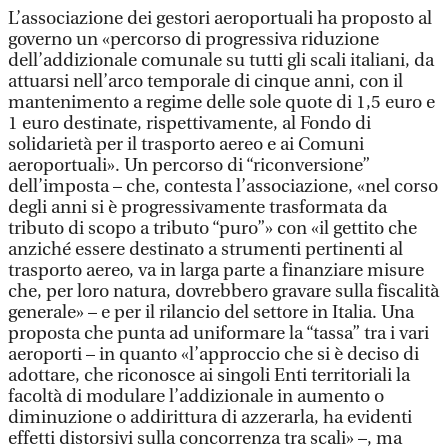
L’associazione dei gestori aeroportuali ha proposto al
governo un «percorso di progressiva riduzione
dell’addizionale comunale su tutti gli scali italiani, da
attuarsi nell’arco temporale di cinque anni, con il
mantenimento a regime delle sole quote di 1,5 euro e
1 euro destinate, rispettivamente, al Fondo di
solidarietà per il trasporto aereo e ai Comuni
aeroportuali». Un percorso di “riconversione”
dell’imposta – che, contesta l’associazione, «nel corso
degli anni si è progressivamente trasformata da
tributo di scopo a tributo “puro”» con «il gettito che
anziché essere destinato a strumenti pertinenti al
trasporto aereo, va in larga parte a finanziare misure
che, per loro natura, dovrebbero gravare sulla fiscalità
generale» – e per il rilancio del settore in Italia. Una
proposta che punta ad uniformare la “tassa” tra i vari
aeroporti – in quanto «l’approccio che si è deciso di
adottare, che riconosce ai singoli Enti territoriali la
facoltà di modulare l’addizionale in aumento o
diminuzione o addirittura di azzerarla, ha evidenti
effetti distorsivi sulla concorrenza tra scali» –, ma