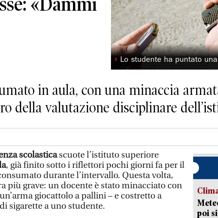
lasse: «Dammi
◗
Lo studente ha puntato una p
umato in aula, con una minaccia armata
ro della valutazione disciplinare dell’ist
enza scolastica
scuote l’istituto superiore
la
, già finito sotto i riflettori pochi giorni fa per il
onsumato durante l’intervallo. Questa volta,
ra più grave: un docente è stato minacciato con
Clima
 un’arma giocattolo a pallini – e costretto a
Meteo
i sigarette a uno studente.
poi s