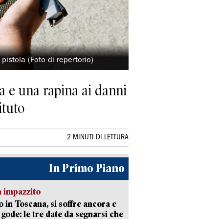
istola (Foto di repertorio)
 e una rapina ai danni
ituto
2 MINUTI DI LETTURA
In Primo Piano
 impazzito
 in Toscana, si soffre ancora e
i gode: le tre date da segnarsi che