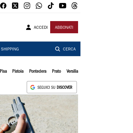
ACCEDI
ABBONATI
SHIPPING
CERCA
Pisa
Pistoia
Pontedera
Prato
Versilia
SEGUICI SU
DISCOVER