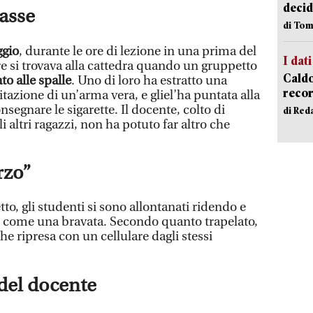
decid
lasse
di Tom
gio
, durante le ore di lezione in una prima del
I dati
re si trovava alla cattedra quando un gruppetto
Caldo
to alle spalle
. Uno di loro ha estratto una
recor
itazione di un’arma vera, e gliel’ha puntata alla
segnare le sigarette. Il docente, colto di
di Red
 altri ragazzi, non ha potuto far altro che
rzo”
to, gli studenti si sono allontanati ridendo e
come una bravata. Secondo quanto trapelato,
he ripresa con un cellulare dagli stessi
del docente