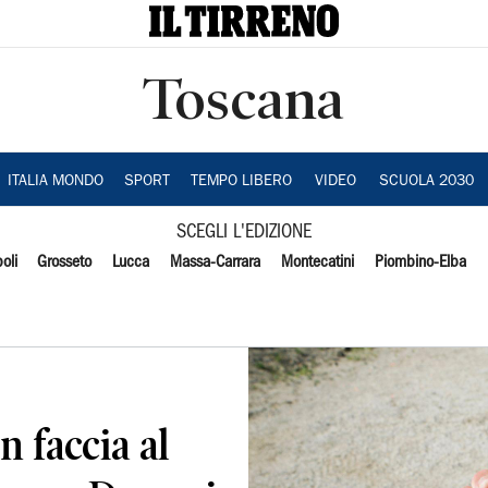
Toscana
ITALIA MONDO
SPORT
TEMPO LIBERO
VIDEO
SCUOLA 2030
SCEGLI L'EDIZIONE
oli
Grosseto
Lucca
Massa-Carrara
Montecatini
Piombino-Elba
n faccia al