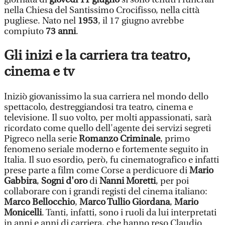
nella Chiesa del Santissimo Crocifisso, nella città
pugliese. Nato nel
1953
, il 17 giugno avrebbe
compiuto
73 anni
.
Gli inizi e la carriera tra teatro,
cinema e tv
Iniziò giovanissimo la sua carriera nel mondo dello
spettacolo, destreggiandosi tra teatro, cinema e
televisione. Il suo volto, per molti appassionati, sarà
ricordato come quello dell'agente dei servizi segreti
Pigreco nella serie
Romanzo Criminale
, primo
fenomeno seriale moderno e fortemente seguito in
Italia. Il suo esordio, però, fu cinematografico e infatti
prese parte a film come Corse a perdicuore di
Mario
Gabbira
,
Sogni d'oro
di
Nanni Moretti
, per poi
collaborare con i grandi registi del cinema italiano:
Marco Bellocchio
,
Marco Tullio Giordana
,
Mario
Monicelli
. Tanti, infatti, sono i ruoli da lui interpretati
in anni e anni di carriera, che hanno reso Claudio