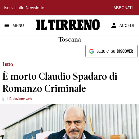
Il
Iscriviti alle Newsletter
ABBONATI
Tirreno
MENU
ACCEDI
Toscana
SEGUICI SU
DISCOVER
Lutto
È morto Claudio Spadaro di
Romanzo Criminale
di Redazione web