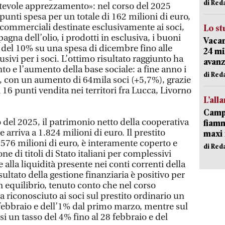
di Red
tevole apprezzamento»: nel corso del 2025
 punti spesa per un totale di 162 milioni di euro,
ve commerciali destinate esclusivamente ai soci,
Lo st
na dell’olio, i prodotti in esclusiva, i buoni
Vacan
o del 10% su una spesa di dicembre fino alle
24 mi
lusivi per i soci. L’ottimo risultato raggiunto ha
avanz
o e l’aumento della base sociale: a fine anno i
di Red
, con un aumento di 64mila soci (+5,7%), grazie
 16 punti vendita nei territori fra Lucca, Livorno
L’all
Campi
vo del 2025, il patrimonio netto della cooperativa
fiamm
arriva a 1.824 milioni di euro. Il prestito
maxi 
576 milioni di euro, è interamente coperto e
di Red
one di titoli di Stato italiani per complessivi
e alla liquidità presente nei conti correnti della
sultato della gestione finanziaria è positivo per
in equilibrio, tenuto conto che nel corso
a riconosciuto ai soci sul prestito ordinario un
 febbraio e dell’1% dal primo marzo, mentre sul
si un tasso del 4% fino al 28 febbraio e del