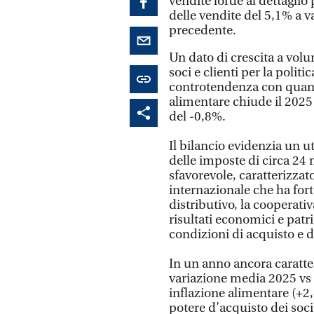
vendite lorde al dettaglio
delle vendite del 5,1% a v
precedente.
Un dato di crescita a vol
soci e clienti per la polit
controtendenza con quan
alimentare chiude il 2025 
del -0,8%.
Il bilancio evidenzia un ut
delle imposte di circa 24 
sfavorevole, caratterizzato
internazionale che ha fo
distributivo, la cooperat
risultati economici e pat
condizioni di acquisto e di
In un anno ancora caratter
variazione media 2025 vs 20
inflazione alimentare (+2,
potere d’acquisto dei soci