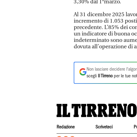
3,30% dal 1°marzo.
Al 31 dicembre 2025 lavo
incremento di 1.053 posti
precedente. L’85% dei con
un indicatore di buona oc
indeterminato sono aumen
dovuta all’operazione di 
Non lasciare decidere l'algor
scegli
Il Tirreno
per le tue not
Redazione
Scriveteci
P