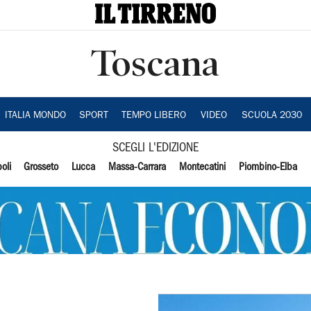
Toscana
ITALIA MONDO
SPORT
TEMPO LIBERO
VIDEO
SCUOLA 2030
SCEGLI L'EDIZIONE
oli
Grosseto
Lucca
Massa-Carrara
Montecatini
Piombino-Elba