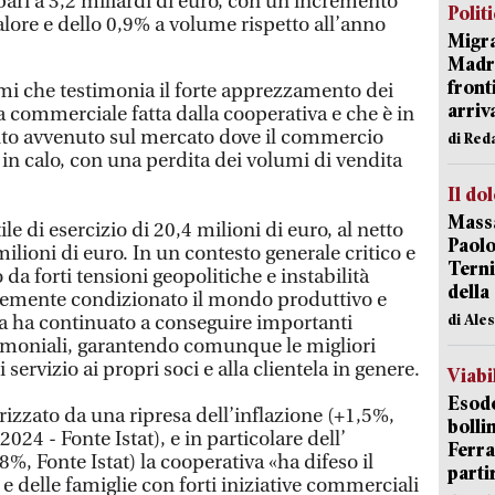
 pari a 3,2 miliardi di euro, con un incremento
Polit
alore e dello 0,9% a volume rispetto all’anno
Migra
Madri
front
umi che testimonia il forte apprezzamento dei
arriva
ica commerciale fatta dalla cooperativa e che è in
to avvenuto sul mercato dove il commercio
di Red
in calo, con una perdita dei volumi di vendita
Il do
Massa
ile di esercizio di 20,4 milioni di euro, al netto
Paolo
milioni di euro. In un contesto generale critico e
Terni
 da forti tensioni geopolitiche e instabilità
della
rtemente condizionato il mondo produttivo e
di Ale
iva ha continuato a conseguire importanti
rimoniali, garantendo comunque le migliori
 servizio ai propri soci e alla clientela in genere.
Viabi
Esodo
izzato da una ripresa dell’inflazione (+1,5%,
bolli
24 - Fonte Istat), e in particolare dell’
Ferr
8%, Fonte Istat) la cooperativa «ha difeso il
parti
 e delle famiglie con forti iniziative commerciali