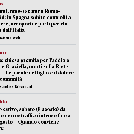
ica
nti, nuovo scontro Roma-
d: in Spagna subito controlli a
iere, aeroporti e porti per chi
 dall’Italia
azione web
lore
: chiesa gremita per l'addio a
 e Graziella, morti sulla Rieti-
 – Le parole del figlio e il dolore
 comunità
ssandro Tabarrani
lità
 estivo, sabato (8 agosto) da
no nero e traffico intenso fino a
agosto – Quando conviene
re