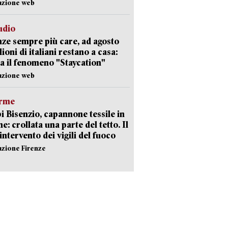
azione web
udio
ze sempre più care, ad agosto
lioni di italiani restano a casa:
a il fenomeno "Staycation"
azione web
arme
 Bisenzio, capannone tessile in
e: crollata una parte del tetto. Il
intervento dei vigili del fuoco
azione Firenze