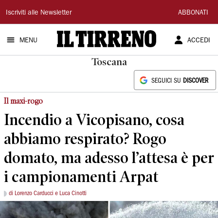
Il
Iscriviti alle Newsletter
ABBONATI
Tirreno
MENU
ACCEDI
Toscana
SEGUICI SU
DISCOVER
Il maxi-rogo
Incendio a Vicopisano, cosa
abbiamo respirato? Rogo
domato, ma adesso l’attesa è per
i campionamenti Arpat
di Lorenzo Carducci e Luca Cinotti