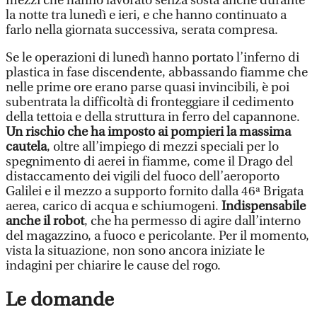
mezzi che hanno lavorato senza sosta anche durante
la notte tra lunedì e ieri, e che hanno continuato a
farlo nella giornata successiva, serata compresa.
Se le operazioni di lunedì hanno portato l’inferno di
plastica in fase discendente, abbassando fiamme che
nelle prime ore erano parse quasi invincibili, è poi
subentrata la difficoltà di fronteggiare il cedimento
della tettoia e della struttura in ferro del capannone.
Un rischio che ha imposto ai pompieri la massima
cautela
, oltre all’impiego di mezzi speciali per lo
spegnimento di aerei in fiamme, come il Drago del
distaccamento dei vigili del fuoco dell’aeroporto
Galilei e il mezzo a supporto fornito dalla 46ª Brigata
aerea, carico di acqua e schiumogeni.
Indispensabile
anche il robot
, che ha permesso di agire dall’interno
del magazzino, a fuoco e pericolante. Per il momento,
vista la situazione, non sono ancora iniziate le
indagini per chiarire le cause del rogo.
Le domande