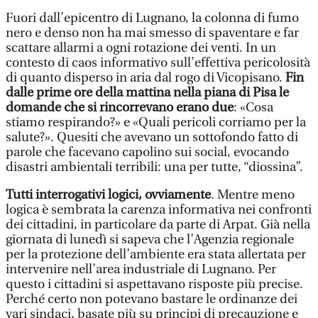
Fuori dall’epicentro di Lugnano, la colonna di fumo
nero e denso non ha mai smesso di spaventare e far
scattare allarmi a ogni rotazione dei venti. In un
contesto di caos informativo sull’effettiva pericolosità
di quanto disperso in aria dal rogo di Vicopisano.
Fin
dalle prime ore della mattina nella piana di Pisa le
domande che si rincorrevano erano due
: «Cosa
stiamo respirando?» e «Quali pericoli corriamo per la
salute?». Quesiti che avevano un sottofondo fatto di
parole che facevano capolino sui social, evocando
disastri ambientali terribili: una per tutte, “diossina”.
Tutti interrogativi logici, ovviamente
. Mentre meno
logica è sembrata la carenza informativa nei confronti
dei cittadini, in particolare da parte di Arpat. Già nella
giornata di lunedì si sapeva che l’Agenzia regionale
per la protezione dell’ambiente era stata allertata per
intervenire nell’area industriale di Lugnano. Per
questo i cittadini si aspettavano risposte più precise.
Perché certo non potevano bastare le ordinanze dei
vari sindaci, basate più su principi di precauzione e