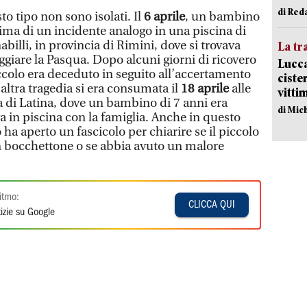
di Red
o tipo non sono isolati. Il
6 aprile
, un bambino
tima di un incidente analogo in una piscina di
billi, in provincia di Rimini, dove si trovava
La tr
eggiare la Pasqua. Dopo alcuni giorni di ricovero
Lucca
iccolo era deceduto in seguito all’accertamento
ciste
altra tragedia si era consumata il
18 aprile
alle
vitti
a di Latina, dove un bambino di 7 anni era
di Mic
a in piscina con la famiglia. Anche in questo
 ha aperto un fascicolo per chiarire se il piccolo
un bocchettone o se abbia avuto un malore
itmo:
CLICCA QUI
izie su Google