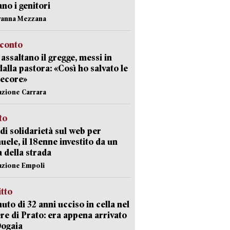
ano i genitori
vanna Mezzana
cconto
i assaltano il gregge, messi in
dalla pastora: «Così ho salvato le
pecore»
azione Carrara
sto
di solidarietà sul web per
ele, il 18enne investito da un
a della strada
azione Empoli
itto
uto di 32 anni ucciso in cella nel
re di Prato: era appena arrivato
Dogaia