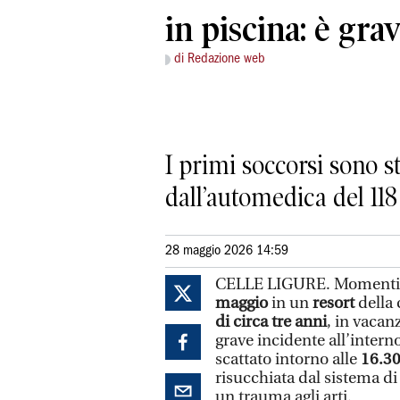
in piscina: è gra
di Redazione web
I primi soccorsi sono st
dall’automedica del 118
28 maggio 2026 14:59
CELLE LIGURE. Momenti d
maggio
in un
resort
della 
di circa tre anni
, in vacan
grave incidente all’intern
scattato intorno alle
16.3
risucchiata dal sistema d
un trauma agli arti.