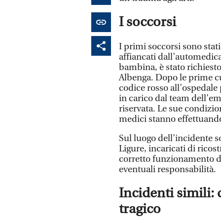
I soccorsi
I primi soccorsi sono stati 
affiancati dall’automedica
bambina, è stato richiesto
Albenga. Dopo le prime cure
codice rosso all’ospedale 
in carico dal team dell’e
riservata. Le sue condizio
medici stanno effettuando 
Sul luogo dell’incidente s
Ligure, incaricati di ricost
corretto funzionamento de
eventuali responsabilità.
Incidenti simili: 
tragico