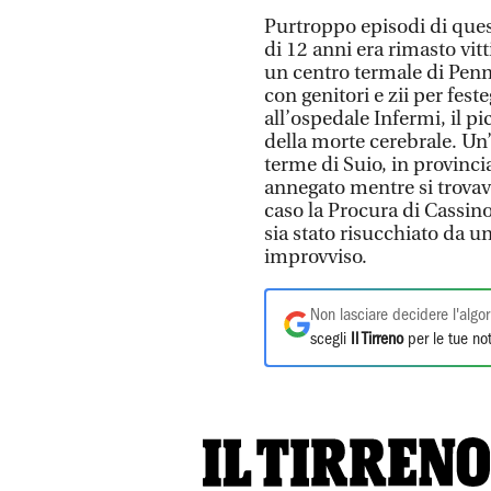
Purtroppo episodi di quest
di 12 anni era rimasto vit
un centro termale di Penna
con genitori e zii per fest
all’ospedale Infermi, il p
della morte cerebrale. Un’
terme di Suio, in provinci
annegato mentre si trovav
caso la Procura di Cassino
sia stato risucchiato da 
improvviso.
Non lasciare decidere l'algor
scegli
Il Tirreno
per le tue not