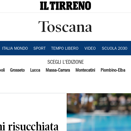
Toscana
ITALIA MONDO
SPORT
TEMPO LIBERO
VIDEO
SCUOLA 2030
SCEGLI L'EDIZIONE
oli
Grosseto
Lucca
Massa-Carrara
Montecatini
Piombino-Elba
i risucchiata