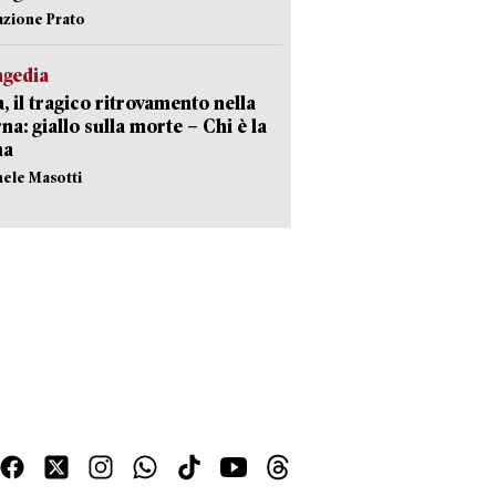
azione Prato
agedia
, il tragico ritrovamento nella
rna: giallo sulla morte – Chi è la
ma
hele Masotti