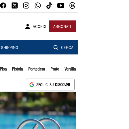
ACCEDI
ABBONATI
SHIPPING
CERCA
Pisa
Pistoia
Pontedera
Prato
Versilia
SEGUICI SU
DISCOVER