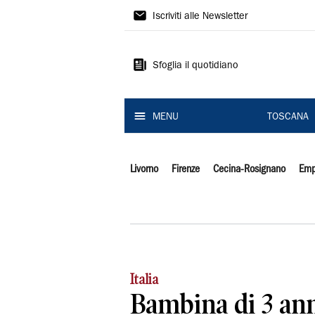
Il
Iscriviti alle Newsletter
Tirreno
Sfoglia il quotidiano
MENU
TOSCANA
Livorno
Firenze
Cecina-Rosignano
Emp
Italia
Bambina di 3 ann