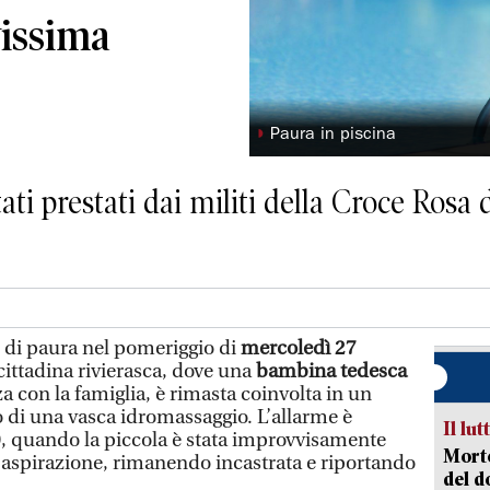
vissima
◗
Paura in piscina
ati prestati dai militi della Croce Rosa d
i paura nel pomeriggio di
mercoledì 27
cittadina rivierasca, dove una
bambina tedesca
za con la famiglia, è rimasta coinvolta in un
o di una vasca idromassaggio. L’allarme è
Il lut
0
, quando la piccola è stata improvvisamente
Morto
i aspirazione, rimanendo incastrata e riportando
del d