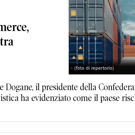
merce,
tra
◗
(foto di repertorio)
le Dogane, il presidente della Confedera
gistica ha evidenziato come il paese risc