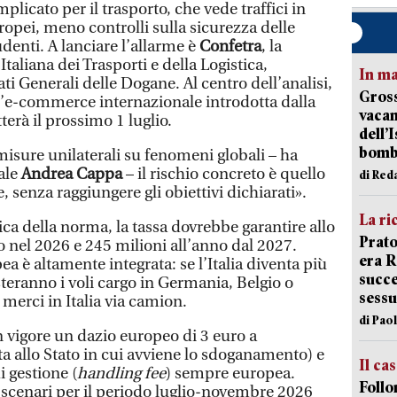
icato per il trasporto, che vede traffici in
europei, meno controlli sulla sicurezza delle
udenti. A lanciare l’allarme è
Confetra
, la
aliana dei Trasporti e della Logistica,
In ma
ti Generali delle Dogane. Al centro dell’analisi,
Gross
ll’e-commerce internazionale introdotta dalla
vacan
terà il prossimo 1 luglio.
dell’
bom
sure unilaterali su fenomeni globali – ha
rale
Andrea Cappa
– il rischio concreto è quello
di Red
ve, senza raggiungere gli obiettivi dichiarati».
La ri
ca della norma, la tassa dovrebbe garantire allo
Prato
o nel 2026 e 245 milioni all’anno dal 2027.
era 
pea è altamente integrata: se l’Italia diventa più
succe
osteranno i voli cargo in Germania, Belgio o
sessu
 merci in Italia via camion.
di Pao
in vigore un dazio europeo di 3 euro a
ta allo Stato in cui avviene lo sdoganamento) e
Il ca
 gestione (
handling fee
) sempre europea.
Follo
scenari per il periodo luglio-novembre 2026