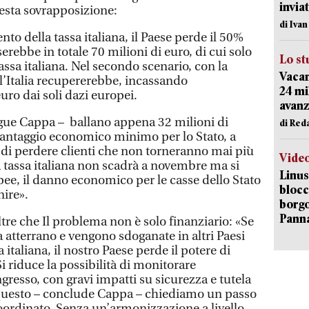
inviat
uesta sovrapposizione:
di Iva
o della tassa italiana, il Paese perde il 50%
sserebbe in totale 70 milioni di euro, di cui solo
Lo st
tassa italiana. Nel secondo scenario, con la
Vacan
 l’Italia recupererebbe, incassando
24 mi
ro dai soli dazi europei.
avanz
egue Cappa – ballano appena 32 milioni di
di Red
vantaggio economico minimo per lo Stato, a
 di perdere clienti che non torneranno mai più
Vide
la tassa italiana non scadrà a novembre ma si
Linus
pee, il danno economico per le casse dello Stato
blocc
nire».
borgo
Pann
tre che Il problema non è solo finanziario: «Se
ia atterrano e vengono sdoganate in altri Paesi
a italiana, il nostro Paese perde il potere di
Si riduce la possibilità di monitorare
ngresso, con gravi impatti su sicurezza e tutela
 questo – conclude Cappa – chiediamo un passo
oordinato. Senza un’armonizzazione a livello