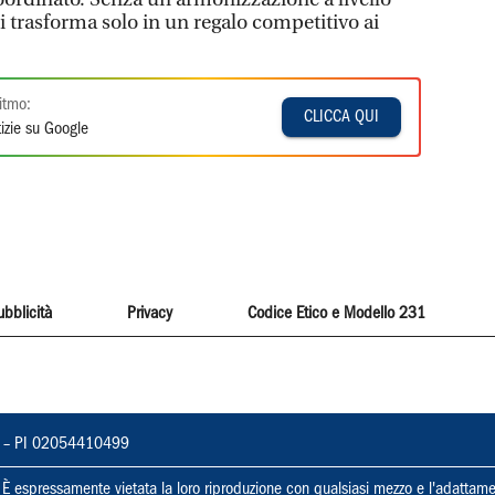
i trasforma solo in un regalo competitivo ai
itmo:
CLICCA QUI
izie su Google
ubblicità
Privacy
Codice Etico e Modello 231
vorno – PI 02054410499
ti. È espressamente vietata la loro riproduzione con qualsiasi mezzo e l'adattame