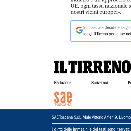
UE, ogni tassa nazionale s
nostri vicini europei».
Non lasciare decidere l'algor
scegli
Il Tirreno
per le tue not
Redazione
Scriveteci
P
SAE Toscana S.r.l., Viale Vittorio Alfieri 9, Li
I diritti delle immagini e dei testi sono riserva