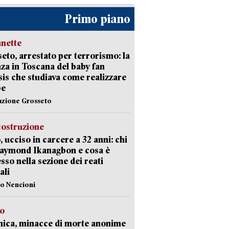
Primo piano
nette
eto, arrestato per terrorismo: la
za in Toscana del baby fan
Isis che studiava come realizzare
be
azione Grosseto
costruzione
, ucciso in carcere a 32 anni: chi
Raymond Ikanagbon e cosa è
sso nella sezione dei reati
ali
lo Nencioni
so
nica, minacce di morte anonime