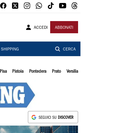
ACCEDI
ABBONATI
SHIPPING
CERCA
Pisa
Pistoia
Pontedera
Prato
Versilia
SEGUICI SU
DISCOVER