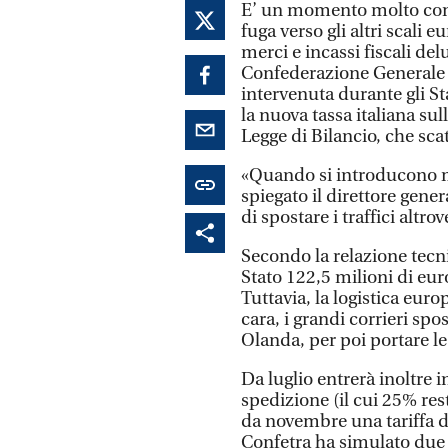
E’ un momento molto compl
fuga verso gli altri scali 
merci e incassi fiscali del
Confederazione Generale It
intervenuta durante gli Sta
la nuova tassa italiana su
Legge di Bilancio, che scat
«Quando si introducono mi
spiegato il direttore gene
di spostare i traffici altro
Secondo la relazione tecni
Stato 122,5 milioni di eur
Tuttavia, la logistica euro
cara, i grandi corrieri sp
Olanda, per poi portare le
Da luglio entrerà inoltre 
spedizione (il cui 25% res
da novembre una tariffa di
Confetra ha simulato due 