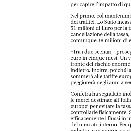
per capire l’impatto di q
Nel primo, col manteniment
dei traffici. Lo Stato inca
51 milioni di Euro per la 
cancellazione della tassa,
comunque 38 milioni di eu
«Tra i due scenari – pros
euro in cinque mesi. Un 
fronte del rischio enorme
indietro. Inoltre, poiché 
sommerà alle tariffe euro
peggiorerà negli anni a ve
Confetra ha segnalato inol
le merci destinate all’Ital
europei per evitare la tass
controllarle fisicamente. 
efficacemente i flussi in i
del mercato interno. Per
indietro e un approccio c