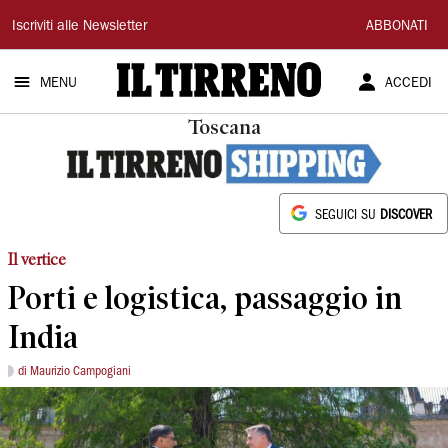
Il
Iscriviti alle Newsletter
ABBONATI
Tirreno
MENU
ACCEDI
Toscana
SEGUICI SU
DISCOVER
Il vertice
Porti e logistica, passaggio in
India
di Maurizio Campogiani