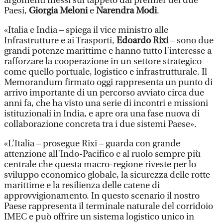
argomenti messi sul tappeto dai premier dei due
Paesi,
Giorgia Meloni
e
Narendra Modi
.
«Italia e India – spiega il vice ministro alle
Infrastrutture e ai Trasporti,
Edoardo Rixi
– sono due
grandi potenze marittime e hanno tutto l’interesse a
rafforzare la cooperazione in un settore strategico
come quello portuale, logistico e infrastrutturale. Il
Memorandum firmato oggi rappresenta un punto di
arrivo importante di un percorso avviato circa due
anni fa, che ha visto una serie di incontri e missioni
istituzionali in India, e apre ora una fase nuova di
collaborazione concreta tra i due sistemi Paese».
«L’Italia – prosegue Rixi – guarda con grande
attenzione all’Indo-Pacifico e al ruolo sempre più
centrale che questa macro-regione riveste per lo
sviluppo economico globale, la sicurezza delle rotte
marittime e la resilienza delle catene di
approvvigionamento. In questo scenario il nostro
Paese rappresenta il terminale naturale del corridoio
IMEC e può offrire un sistema logistico unico in