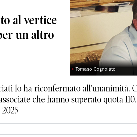
o al vertice
per un altro
◗
Tomaso Cognolato
iati lo ha riconfermato all’unanimità. C
ssociate che hanno superato quota 110.
l 2025