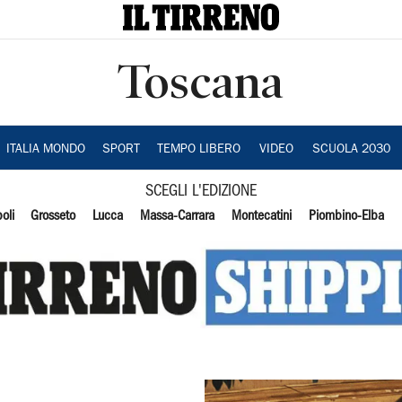
Toscana
ITALIA MONDO
SPORT
TEMPO LIBERO
VIDEO
SCUOLA 2030
SCEGLI L'EDIZIONE
oli
Grosseto
Lucca
Massa-Carrara
Montecatini
Piombino-Elba