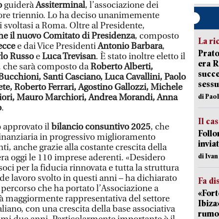
o
guiderà
Assiterminal
, l’associazione dei
riore triennio. Lo ha deciso unanimemente
i svoltasi a Roma. Oltre al Presidente,
he il nuovo Comitato di Presidenza
, composto
La ri
ecce
e dai Vice Presidenti
Antonio Barbara
,
Prato
rlo Russo
e
Luca Trevisan
. È stato inoltre eletto il
era 
, che sarà composto da
Roberto Alberti,
succe
Bucchioni, Santi Casciano, Luca Cavallini, Paolo
sessu
ete, Roberto Ferrari, Agostino Gallozzi, Michele
iori, Mauro Marchiori, Andrea Morandi, Anna
di Pao
o
.
Il ca
o approvato il
bilancio consuntivo 2025
, che
Follo
inanziaria in progressivo miglioramento
inviat
ti, anche grazie alla costante crescita della
di Iva
era oggi le 110 imprese aderenti. «Desidero
soci per la fiducia rinnovata e tutta la struttura
nde lavoro svolto in questi anni – ha dichiarato
Fa di
 percorso che ha portato l’Associazione a
«Fort
tà maggiormente rappresentativa del settore
Ibiza
aliano, con una crescita della base associativa
rumor