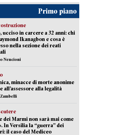
Primo piano
costruzione
, ucciso in carcere a 32 anni: chi
Raymond Ikanagbon e cosa è
sso nella sezione dei reati
ali
lo Nencioni
so
nica, minacce di morte anonime
e all’assessore alla legalità
n Zambelli
scutere
e dei Marmi non sarà mai come
». In Versilia la “guerra” dei
i: il caso del Mediceo