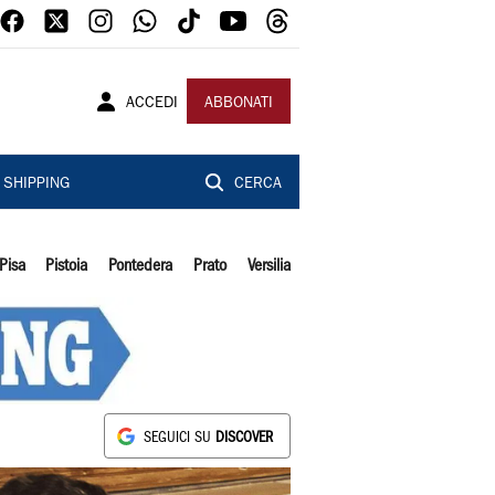
ACCEDI
ABBONATI
SHIPPING
CERCA
Pisa
Pistoia
Pontedera
Prato
Versilia
SEGUICI SU
DISCOVER