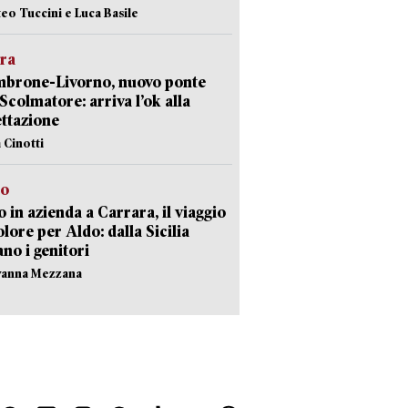
teo Tuccini e Luca Basile
era
mbrone-Livorno, nuovo ponte
 Scolmatore: arriva l’ok alla
ttazione
 Cinotti
to
 in azienda a Carrara, il viaggio
olore per Aldo: dalla Sicilia
ano i genitori
vanna Mezzana