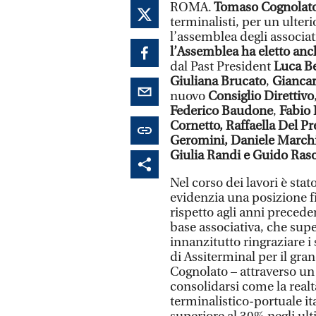
ROMA.
Tomaso Cognolat
terminalisti, per un ulte
l’assemblea degli associat
l’Assemblea ha eletto anc
dal Past President
Luca B
Giuliana Brucato
,
Gianca
nuovo
Consiglio Direttivo
Federico Baudone
,
Fabio 
Cornetto, Raffaella Del Pr
Geromini, Daniele March
Giulia Randi e Guido Ras
Nel corso dei lavori è stat
evidenzia una posizione f
rispetto agli anni preceden
base associativa, che sup
innanzitutto ringraziare i 
di Assiterminal per il gra
Cognolato – attraverso un
consolidarsi come la real
terminalistico-portuale it