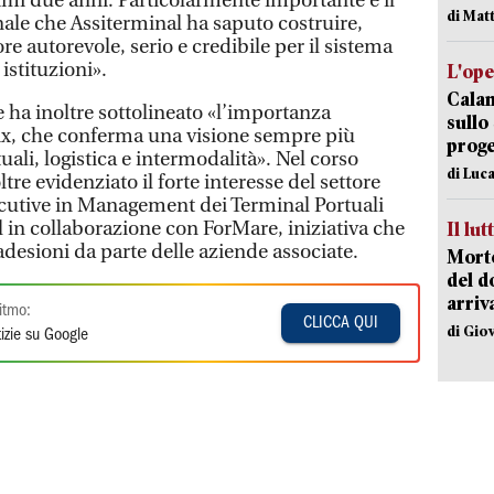
imi due anni. Particolarmente importante è il
di Mat
ale che Assiterminal ha saputo costruire,
e autorevole, serio e credibile per il sistema
 istituzioni».
L'op
Cala
 ha inoltre sottolineato «l’importanza
sullo
tix, che conferma una visione sempre più
proge
uali, logistica e intermodalità». Nel corso
di Luca
tre evidenziato il forte interesse del settore
ecutive in Management dei Terminal Portuali
in collaborazione con ForMare, iniziativa che
Il lut
 adesioni da parte delle aziende associate.
Morto
del d
arriv
itmo:
CLICCA QUI
di Gio
izie su Google