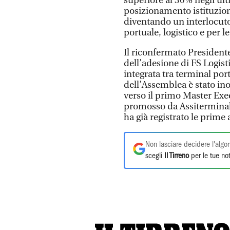
superiore al 30% negli ult
posizionamento istituzion
diventando un interlocutor
portuale, logistico e per le
Il riconfermato Presidente
dell’adesione di FS Logis
integrata tra terminal port
dell’Assemblea è stato inol
verso il primo Master Ex
promosso da Assiterminal 
ha già registrato le prime
Non lasciare decidere l'algor
scegli
Il Tirreno
per le tue not