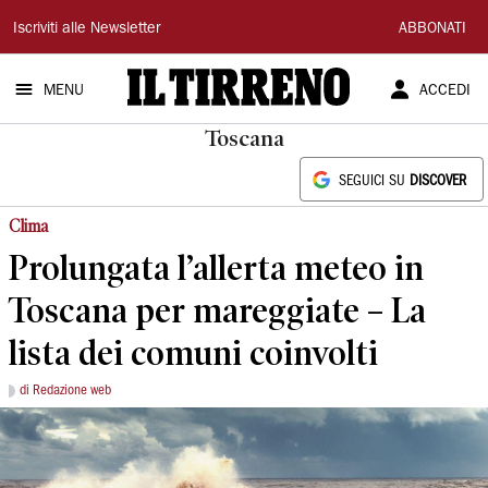
Il
Iscriviti alle Newsletter
ABBONATI
Tirreno
MENU
ACCEDI
Toscana
SEGUICI SU
DISCOVER
Clima
Prolungata l’allerta meteo in
Toscana per mareggiate – La
lista dei comuni coinvolti
di Redazione web