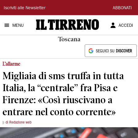
Il
Iscriviti alle Newsletter
ABBONATI
Tirreno
MENU
ACCEDI
Toscana
SEGUICI SU
DISCOVER
L’allarme
Migliaia di sms truffa in tutta
Italia, la “centrale” fra Pisa e
Firenze: «Così riuscivano a
entrare nel conto corrente»
di Redazione web