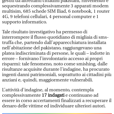
gestiti da altrettanti cittadini pakistani, rinvenendo e
sequestrando complessivamente 3 apparati modem
multisim, 685 schede SIM Iliad, 6 notebook, 1 router
4G, 9 telefoni cellulari, 4 personal computer e 1
supporto informatico.
Tale risultato investigativo ha permesso di
interrompere il flusso quotidiano di migliaia di sms-
truffa che, partendo dall'apparecchiatura installata
nell'abitazione del pakistano, raggiungevano una
platea indiscriminata di persone, le quali – indotte in
errore – fornivano l’involontario accesso ai propri
risparmi: tale fenomeno, noto come smishing, dalle
risultanze acquisite durante l'indagine, ha procurato
ingenti danni patrimoniali, soprattutto ai cittadini più
anziani e, quindi, maggiormente vulnerabili.
L’attività d'indagine, al momento, contempla
complessivamente
17 indagati
e continuano ad
essere in corso accertamenti finalizzati a recuperare il
denaro delle vittime ed individuare ulteriori autori.