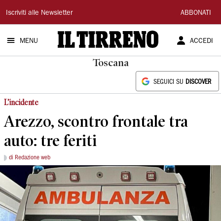
Il
Iscriviti alle Newsletter
ABBONATI
Tirreno
MENU
ACCEDI
Toscana
SEGUICI SU
DISCOVER
L’incidente
Arezzo, scontro frontale tra
auto: tre feriti
di Redazione web