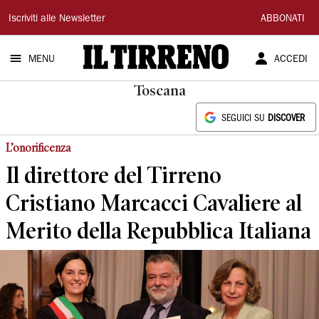
Il
Iscriviti alle Newsletter
ABBONATI
Tirreno
MENU
ACCEDI
Toscana
SEGUICI SU
DISCOVER
L’onorificenza
Il direttore del Tirreno
Cristiano Marcacci Cavaliere al
Merito della Repubblica Italiana