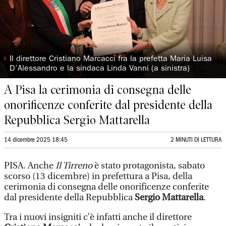
◗
Il direttore Cristiano Marcacci fra la prefetta Maria Luisa
D’Alessandro e la sindaca Linda Vanni (a sinistra)
A Pisa la cerimonia di consegna delle
onorificenze conferite dal presidente della
Repubblica Sergio Mattarella
14 dicembre 2025 18:45
2 MINUTI DI LETTURA
PISA. Anche
Il Tirreno
è stato protagonista, sabato
scorso (13 dicembre) in prefettura a Pisa, della
cerimonia di consegna delle onorificenze conferite
dal presidente della Repubblica
Sergio Mattarella
.
Tra i nuovi insigniti c’è infatti anche il direttore