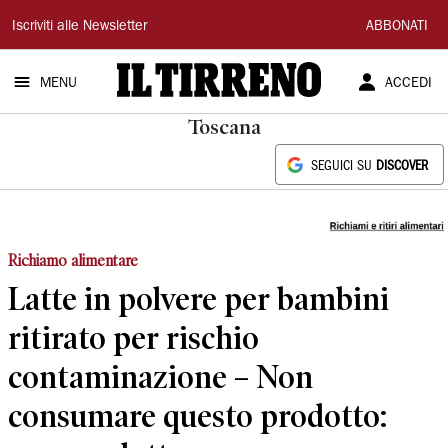
Il
Iscriviti alle Newsletter
ABBONATI
Tirreno
MENU
ACCEDI
Toscana
SEGUICI SU
DISCOVER
Richiamo alimentare
Latte in polvere per bambini
ritirato per rischio
contaminazione – Non
consumare questo prodotto: