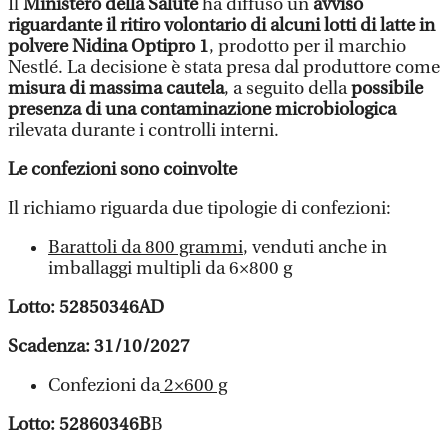
Il
Ministero della Salute
ha diffuso un
avviso
riguardante il ritiro volontario di alcuni lotti di latte in
polvere
Nidina Optipro 1
, prodotto per il marchio
Nestlé. La decisione è stata presa dal produttore come
misura di massima cautela
, a seguito della
possibile
presenza di una contaminazione microbiologica
rilevata durante i controlli interni.
Le confezioni sono coinvolte
Il richiamo riguarda due tipologie di confezioni:
Barattoli da 800 grammi
, venduti anche in
imballaggi multipli da 6×800 g
Lotto: 52850346AD
Scadenza: 31/10/2027
Confezioni da
2×600 g
Lotto: 52860346B
B