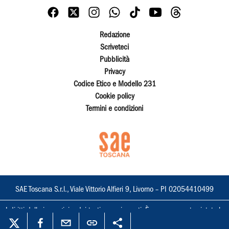
Redazione
Scriveteci
Pubblicità
Privacy
Codice Etico e Modello 231
Cookie policy
Termini e condizioni
SAE Toscana S.r.l., Viale Vittorio Alfieri 9, Livorno – PI 02054410499
I diritti delle immagini e dei testi sono riservati. È espressamente vietata la
loro riproduzione con qualsiasi mezzo e l'adattamento totale o parziale.