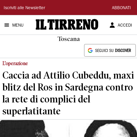
Il
Iscriviti alle Newsletter
ABBONATI
Tirreno
MENU
ACCEDI
Toscana
SEGUICI SU
DISCOVER
L’operazione
Caccia ad Attilio Cubeddu, maxi
blitz del Ros in Sardegna contro
la rete di complici del
superlatitante