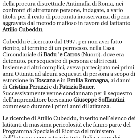
della procura distrettuale Antimafia di Roma, nei
confronti di altrettante persone, indagate, a vario
titolo, per il reato di procurata inosservanza di pena
aggravata dal metodo mafioso in favore del latitante
Attilio Cubeddu
.
Cubeddu è ricercato dal 1997, per non aver fatto
rientro, al termine di un permesso, nella Casa
Circondariale di
Badu 'e Carros
(Nuoro), dove era
detenuto, per sequestro di persona e altri reati.
Insieme ad altri complici, aveva partecipato nei primi
anni Ottanta ad alcuni sequestri di persona a scopo di
estorsione in
Toscana
e in
Emilia Romagna
, ai danni
di
Cristina Peruzzi
e di
Patrizia Bauer
.
Successivamente venne condannato per il sequestro
dell'imprenditore bresciano
Giuseppe Soffiantini
,
commesso durante i primi anni di latitanza.
Le ricerche di Attilio Cubeddu, inserito nell'elenco dei
latitanti di massima pericolosità che fanno parte del
Programma Speciale di Ricerca del ministero
dell'Interno, sono estese in tutta Italia a cura dei