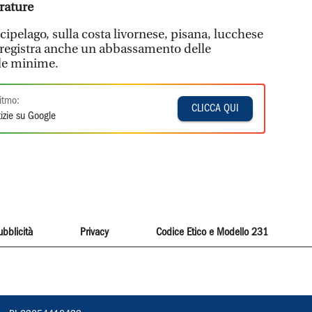
rature
ipelago, sulla costa livornese, pisana, lucchese
i registra anche un abbassamento delle
 le minime.
itmo:
CLICCA QUI
izie su Google
ubblicità
Privacy
Codice Etico e Modello 231