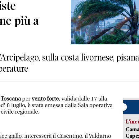
iste
one più a
rcipelago, sulla costa livornese, pisana
perature
n Toscana
per
vento forte
, valida dalle 17 alla
ì 8 luglio, è stata emessa dalla Sala operativa
civile regionale.
L'inc
Camai
ice giallo
, interesserà il Casentino, il Valdarno
Capez