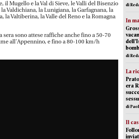
, il Mugello e la Val di Sieve, le Valli del Bisenzio
di Red
la Valdichiana, la Lunigiana, la Garfagnana, la
lia, la Valtiberina, la Valle del Reno e la Romagna
In ma
Gross
vacan
la sera sono attese raffiche anche fino a 50-70
dell’
ime all'Appennino, e fino a 80-100 km/h
bom
di Red
La ri
Prato
era 
succe
sessu
di Pao
Il ca
Follo
inviat