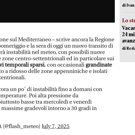
di Iva
Lo st
Vacan
24 mi
ione sul Mediterraneo – scrive ancora la Regione
avanz
pomeriggio e la sera di oggi un nuovo transito di
di Red
rà instabilità nel meteo, con possibili nuove
e zone centro-settentrionali ed in particolare sui
vi temporali sparsi
, con occasionali
grandinate
tto a ridosso delle zone appenniniche e isolati
tentrionali.
ora un po' di instabilità fino a domani con
temperature. Poi alta pressione da
uttosto basse tra mercoledì e venerdì
e massime gradevoli intorno a 30 gradi in
 (@flash_meteo)
July 7, 2025