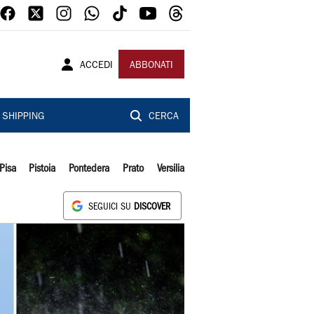
ACCEDI
ABBONATI
SHIPPING
CERCA
Pisa
Pistoia
Pontedera
Prato
Versilia
SEGUICI SU
DISCOVER