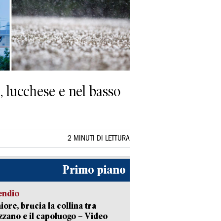
, lucchese e nel basso
2 MINUTI DI LETTURA
Primo piano
endio
ore, brucia la collina tra
zano e il capoluogo – Video