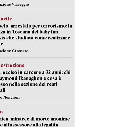
azione Viareggio
nette
eto, arrestato per terrorismo: la
za in Toscana del baby fan
Isis che studiava come realizzare
be
azione Grosseto
costruzione
, ucciso in carcere a 32 anni: chi
Raymond Ikanagbon e cosa è
sso nella sezione dei reati
ali
lo Nencioni
so
nica, minacce di morte anonime
e all’assessore alla legalità