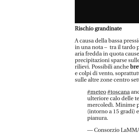
Rischio grandinate
A causa della bassa press
in una nota – tra il tardo 
aria fredda in quota cause
precipitazioni sparse sull
rilievi. Possibili anche
bre
e colpi di vento, soprattu
sulle altre zone centro set
#meteo
#toscana
anc
ulteriore calo delle 
mercoledì. Minime pi
(intorno a 15 gradi) 
pianura.
— Consorzio LaMMA