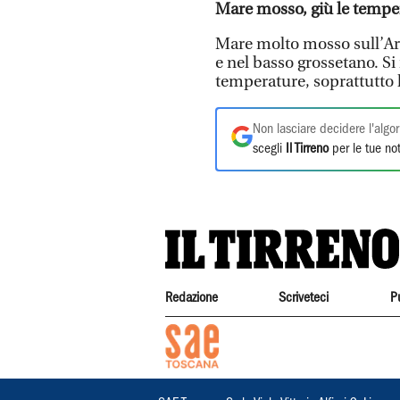
Mare mosso, giù le tempe
Mare molto mosso sull’Arc
e nel basso grossetano. S
temperature, soprattutto
Non lasciare decidere l'algor
scegli
Il Tirreno
per le tue not
Redazione
Scriveteci
P