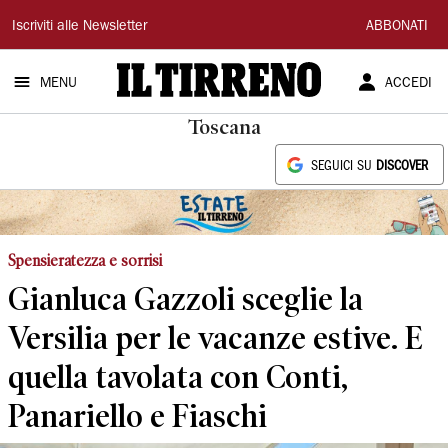
Il
Iscriviti alle Newsletter
ABBONATI
Tirreno
MENU
ACCEDI
Toscana
SEGUICI SU
DISCOVER
Spensieratezza e sorrisi
Gianluca Gazzoli sceglie la
Versilia per le vacanze estive. E
quella tavolata con Conti,
Panariello e Fiaschi