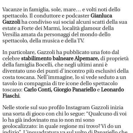
Vacanze in famiglia, sole, mare… e volti noti dello
spettacolo. Il conduttore e podcaster
Gianluca
Gazzoli
ha condiviso sui social alcuni scatti della sua
estate a Forte dei Marmi, località glamour della
Versilia amata da personaggi del mondo dello
spettacolo, della musica e della TV.
In particolare, Gazzoli ha pubblicato una foto dal
celebre
stabilimento balneare Alpemare,
di proprietà
della famiglia Bocelli, che negli ultimi anni è
diventato uno dei punti d'incontro più esclusivi della
costa toscana. Nell’immagine, lo si vede seduto a un
tavolo in compagnia di tre icone dello spettacolo
toscano:
Carlo Conti, Giorgio Panariello
e
Leonardo
Fiaschi
.
Nelle storie sul suo profilo Instagram Gazzoli inizia
una sorta di gioco con chi lo segue: “Qualcuno di voi
lo ha già indovinato ma io non mi sono
geolocalizzato: in quale regione mi trovo? Vi do un
indizio”. L’inquadratura va sul volto di Panariello che