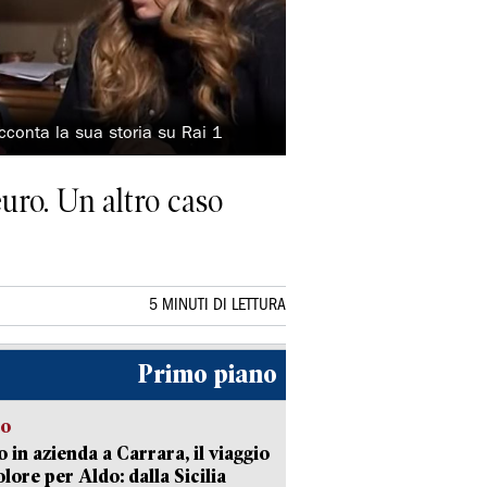
conta la sua storia su Rai 1
euro. Un altro caso
5 MINUTI DI LETTURA
Primo piano
to
 in azienda a Carrara, il viaggio
olore per Aldo: dalla Sicilia