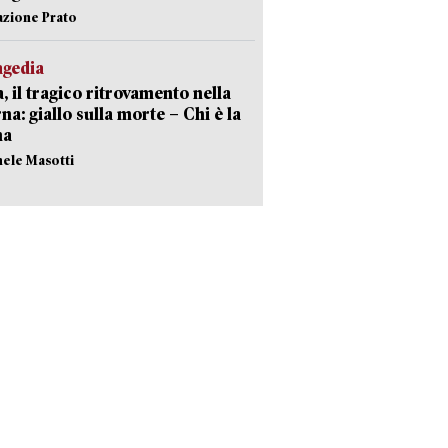
azione Prato
agedia
, il tragico ritrovamento nella
rna: giallo sulla morte – Chi è la
ma
hele Masotti