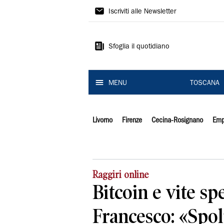
Il
Iscriviti alle Newsletter
Tirreno
Sfoglia il quotidiano
MENU
TOSCANA
Livorno
Firenze
Cecina-Rosignano
Emp
Raggiri online
Bitcoin e vite sp
Francesco: «Spo