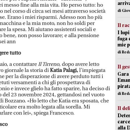
arriv
i messo fine alla mia vita. Ho perso tutto: ho
o nel corso di circa sei mesi attraverso società
di Gio
alse. Erano i miei risparmi. Adesso non ho più
macchina e la mia moto, non ho soldi per
Il ra
are la spesa. Mi aiutano assistenti sociali e
I lup
o bene, non posso lavorare; e alla pensione
fuga 
ei ann
mie 
di Red
gere tutto
aio, a contattare
Il Tirreno
, dopo avere letto
Il ge
o giornale la storia di
Katia Palagi,
l’impiegata
Gara 
e per la disperazione di avere perduto tutti i
Emanu
tuti versamenti a chi gli prospettava di
pirat
nio e invece glielo ha fatto sparire, ha deciso di
di Red
gio del 23 novembre 2024, gettandosi nel vuoto
di Bozzano. «Ho letto che Katia era sposata, che
icolare era molto legata alla sorella. Mi
Il del
rlare con lei», spiega Francesco.
Deten
carce
esco
alla 