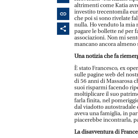
altrimenti come Katia avre
investito trecentomila eur
che poi si sono rivelate f
nulla. Ho venduto la mia 
pagare le bollette né per f
associazioni. Non mi sent
mancano ancora almeno s
Una notizia che fa riemer
È stato Francesco, ex oper
sulle pagine web del nostr
di 56 anni di Massarosa ch
suoi risparmi facendo ripe
moltiplicare il suo patrimo
farla finita, nel pomerig
dal viadotto autostradale 
aveva una famiglia, in part
piacerebbe incontrarla, pa
La disavventura di Franc