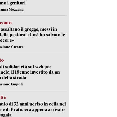
ano i genitori
vanna Mezzana
cconto
i assaltano il gregge, messi in
dalla pastora: «Così ho salvato le
pecore»
azione Carrara
sto
di solidarietà sul web per
ele, il 18enne investito da un
a della strada
azione Empoli
itto
uto di 32 anni ucciso in cella nel
re di Prato: era appena arrivato
Dogaia