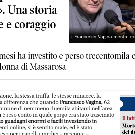
». Una storia
ce e coraggio
◗
Francesco Vagina mentre rac
 mesi ha investito e perso trecentomila 
 donna di Massarosa
sione,
la stessa truffa, le stesse minacce
, la
 la differenza che quando
Francesco Vagina
, 62
o comune di nemmeno duemila abitanti nell’area
i è reso conto in quale gorgo era stato trascinato
Il lut
o guadagni enormi e facili investendo in
Morto
ti online, si è sentito male, ed è stato
del d
so per i capelli i medici – racconta –,