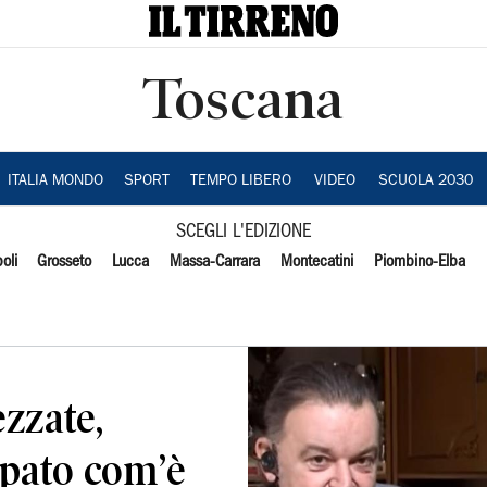
Toscana
ITALIA MONDO
SPORT
TEMPO LIBERO
VIDEO
SCUOLA 2030
SCEGLI L'EDIZIONE
oli
Grosseto
Lucca
Massa-Carrara
Montecatini
Piombino-Elba
ezzate,
lpato com’è