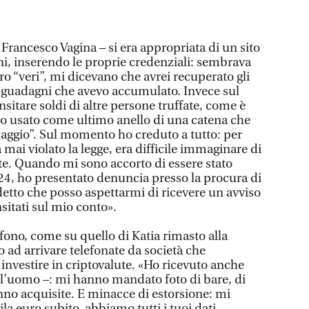
a Francesco Vagina – si era appropriata di un sito
i, inserendo le proprie credenziali: sembrava
ro “veri”, mi dicevano che avrei recuperato gli
 i guadagni che avevo accumulato. Invece sul
sitare soldi di altre persone truffate, come è
o usato come ultimo anello di una catena che
aggio”. Sul momento ho creduto a tutto: per
ai violato la legge, era difficile immaginare di
ete. Quando mi sono accorto di essere stato
024, ho presentato denuncia presso la procura di
 detto che posso aspettarmi di ricevere un avviso
nsitati sul mio conto».
fono, come su quello di Katia rimasto alla
 ad arrivare telefonate da società che
investire in criptovalute. «Ho ricevuto anche
 l’uomo –: mi hanno mandato foto di bare, di
hanno acquisite. E minacce di estorsione: mi
a euro subito, abbiamo tutti i tuoi dati,