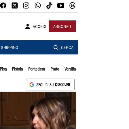
ACCEDI
ABBONATI
SHIPPING
CERCA
Pisa
Pistoia
Pontedera
Prato
Versilia
SEGUICI SU
DISCOVER