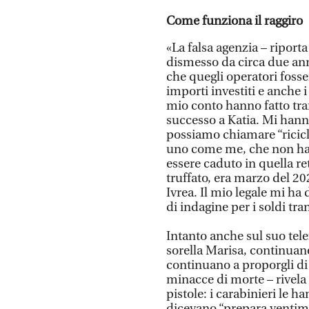
Come funziona il raggiro
«La falsa agenzia – riport
dismesso da circa due ann
che quegli operatori fosse
importi investiti e anche
mio conto hanno fatto tran
successo a Katia. Mi hann
possiamo chiamare “ricicl
uno come me, che non ha m
essere caduto in quella r
truffato, era marzo del 2
Ivrea. Il mio legale mi ha
di indagine per i soldi tra
Intanto anche sul suo tele
sorella Marisa, continuano
continuano a proporgli di 
minacce di morte – rivela
pistole: i carabinieri le 
dicevano “prepara ventimil