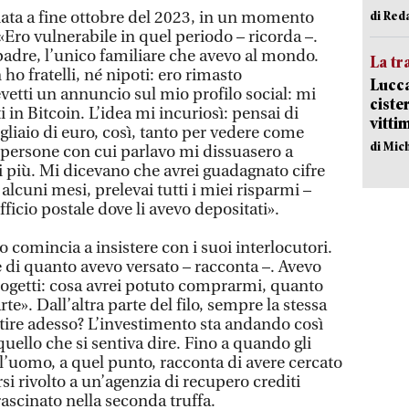
ciata a fine ottobre del 2023, in un momento
di Red
 «Ero vulnerabile in quel periodo – ricorda –.
adre, l’unico familiare che avevo al mondo.
La tr
o fratelli, né nipoti: ero rimasto
Lucca
etti un annuncio sul mio profilo social: mi
ciste
in Bitcoin. L’idea mi incuriosì: pensai di
vitti
gliaio di euro, così, tanto per vedere come
di Mic
 persone con cui parlavo mi dissuasero a
i più. Mi dicevano che avrei guadagnato cifre
alcuni mesi, prelevai tutti i miei risparmi –
ficio postale dove li avevo depositati».
comincia a insistere con i suoi interlocutori.
e di quanto avevo versato – racconta –. Avevo
 progetti: cosa avrei potuto comprarmi, quanto
rte». Dall’altra parte del filo, sempre la stessa
stire adesso? L’investimento sta andando così
uello che si sentiva dire. Fino a quando gli
 l’uomo, a quel punto, racconta di avere cercato
si rivolto a un’agenzia di recupero crediti
rascinato nella seconda truffa.