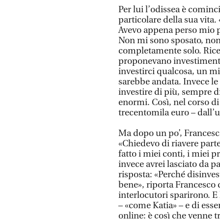
Per lui l’odissea è comin
particolare della sua vita.
Avevo appena perso mio p
Non mi sono sposato, non h
completamente solo. Ricev
proponevano investimenti 
investirci qualcosa, un mi
sarebbe andata. Invece le
investire di più, sempre d
enormi. Così, nel corso di 
trecentomila euro – dall’uf
Ma dopo un po’, Francesco 
«Chiedevo di riavere part
fatto i miei conti, i miei
invece avrei lasciato da pa
risposta: «Perché disinve
bene», riporta Francesco q
interlocutori sparirono. E
– «come Katia» – e di esser
online: è così che venne t