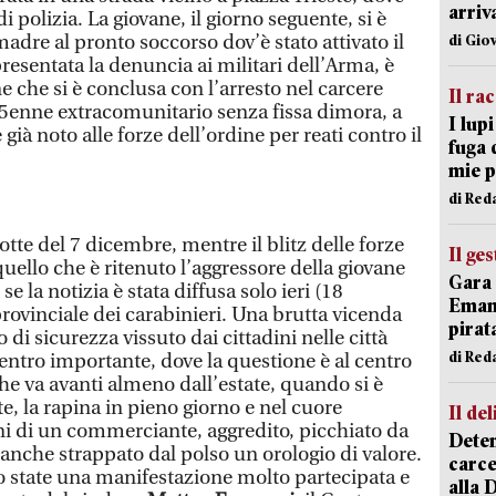
arriv
 polizia. La giovane, il giorno seguente, si è
madre al pronto soccorso dov’è stato attivato il
di Gio
presentata la denuncia ai militari dell’Arma, è
ine che si è conclusa con l’arresto nel carcere
Il ra
5enne extracomunitario senza fissa dimora, a
I lup
ià noto alle forze dell’ordine per reati contro il
fuga 
mie 
di Red
otte del 7 dicembre, mentre il blitz delle forze
Il ge
quello che è ritenuto l’aggressore della giovane
Gara 
se la notizia è stata diffusa solo ieri (18
Emanu
vinciale dei carabinieri. Una brutta vicenda
pirat
o di sicurezza vissuto dai cittadini nelle città
di Red
entro importante, dove la questione è al centro
he va avanti almeno dall’estate, quando si è
te, la rapina in pieno giorno e nel cuore
Il del
ni di un commerciante, aggredito, picchiato da
Deten
anche strappato dal polso un orologio di valore.
carce
 state una manifestazione molto partecipata e
alla 