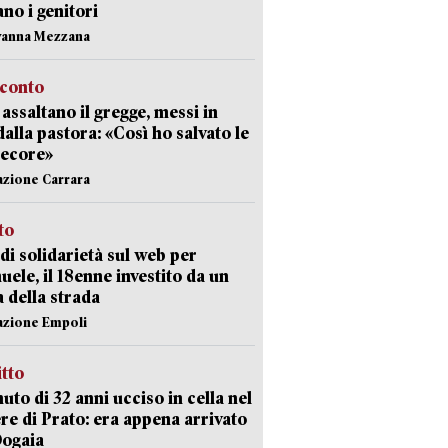
ano i genitori
vanna Mezzana
cconto
i assaltano il gregge, messi in
dalla pastora: «Così ho salvato le
pecore»
azione Carrara
sto
di solidarietà sul web per
ele, il 18enne investito da un
a della strada
azione Empoli
itto
uto di 32 anni ucciso in cella nel
re di Prato: era appena arrivato
Dogaia