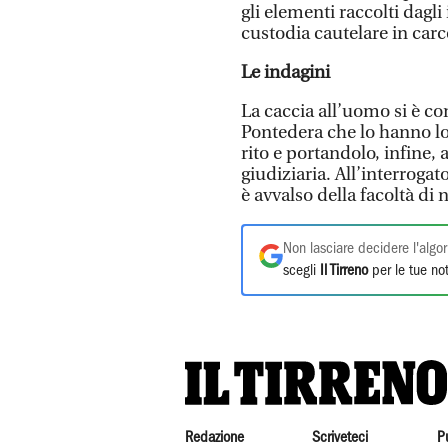
gli elementi raccolti dagl
custodia cautelare in carc
Le indagini
La caccia all’uomo si è co
Pontedera che lo hanno lo
rito e portandolo, infine,
giudiziaria. All’interrogat
è avvalso della facoltà di
Non lasciare decidere l'algor
scegli
Il Tirreno
per le tue not
Redazione
Scriveteci
P