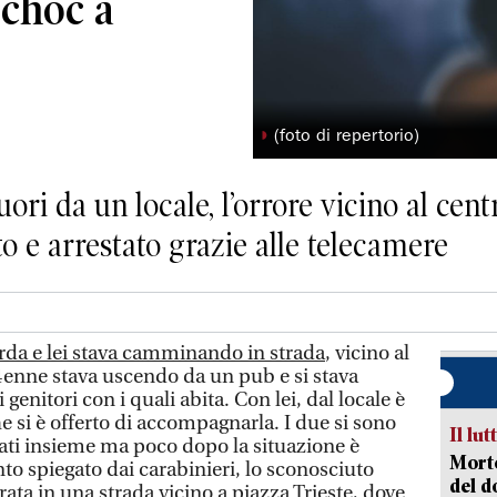
 choc a
◗
(foto di repertorio)
ri da un locale, l’orrore vicino al centr
to e arrestato grazie alle telecamere
arda e lei stava camminando in strada
, vicino al
4enne stava uscendo da un pub e si stava
 genitori con i quali abita. Con lei, dal locale è
 si è offerto di accompagnarla. I due si sono
Il lut
ti insieme ma poco dopo la situazione è
Morto
to spiegato dai carabinieri, lo sconosciuto
del d
rata in una strada vicino a piazza Trieste, dove