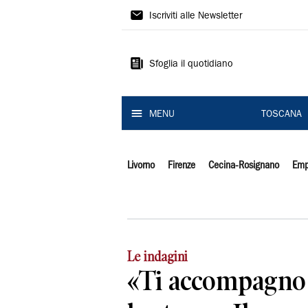
Il
Iscriviti alle Newsletter
Tirreno
Sfoglia il quotidiano
MENU
TOSCANA
Livorno
Firenze
Cecina-Rosignano
Emp
Le indagini
«Ti accompagno i