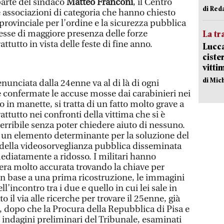
 parte del sindaco
Matteo Franconi
, il Centro
di Red
 associazioni di categoria che hanno chiesto
provinciale per l’ordine e la sicurezza pubblica
sse di maggiore presenza delle forze
La tr
attutto in vista delle feste di fine anno.
Lucca
ciste
vitti
di Mic
nunciata dalla 24enne va al di là di ogni
e confermate le accuse mosse dai carabinieri nei
o in manette, si tratta di un fatto molto grave a
attutto nei confronti della vittima che si è
terribile senza poter chiedere aiuto di nessuno.
un elemento determinante per la soluzione del
i della videosorveglianza pubblica disseminata
mediatamente a ridosso. I militari hanno
iera molto accurata trovando la chiave per
 In base a una prima ricostruzione, le immagini
incontro tra i due e quello in cui lei sale in
 il via alle ricerche per trovare il 25enne, già
e, dopo che la Procura della Repubblica di Pisa e
le indagini preliminari del Tribunale, esaminati