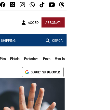
ACCEDI
ABBONATI
SHIPPING
CERCA
Pisa
Pistoia
Pontedera
Prato
Versilia
SEGUICI SU
DISCOVER