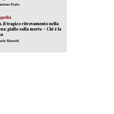
azione Prato
agedia
, il tragico ritrovamento nella
rna: giallo sulla morte – Chi è la
ma
hele Masotti