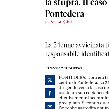
la stupra. Il caso
Pontedera
di Andreas Quirici
La 24enne avvicinata fuo
responsabile identifica
19 dicembre 2024 08:48
PONTEDERA.
L’ora era t
centro di Pontedera. La 2
dirigendo verso la casa dei
uscito un suo coetaneo che
effettivamente incammina
precipitata. Secondo quan
l’avrebbe aggredita e stup