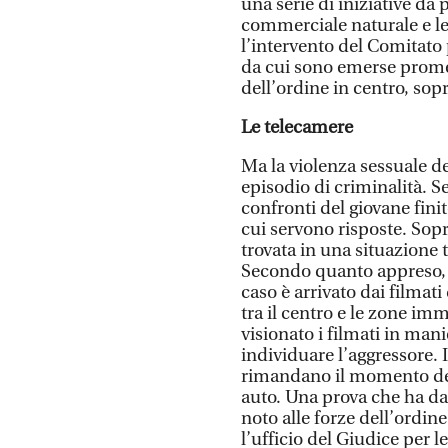
una serie di iniziative da
commerciale naturale e le
l’intervento del Comitato 
da cui sono emerse prome
dell’ordine in centro, sopr
Le telecamere
Ma la violenza sessuale de
episodio di criminalità. S
confronti del giovane finit
cui servono risposte. Sopr
trovata in una situazione 
Secondo quanto appreso, 
caso è arrivato dai filmat
tra il centro e le zone im
visionato i filmati in man
individuare l’aggressore.
rimandano il momento dell’
auto. Una prova che ha dato
noto alle forze dell’ordin
l’ufficio del Giudice per 