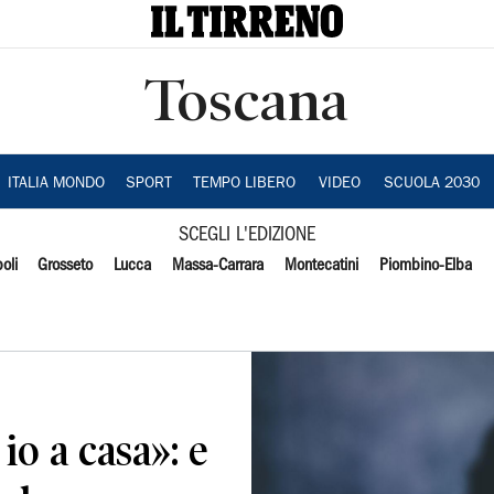
Toscana
ITALIA MONDO
SPORT
TEMPO LIBERO
VIDEO
SCUOLA 2030
SCEGLI L'EDIZIONE
oli
Grosseto
Lucca
Massa-Carrara
Montecatini
Piombino-Elba
o a casa»: e