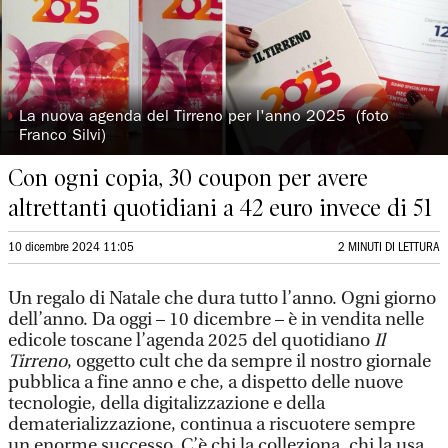
◗
La nuova agenda del Tirreno per l'anno 2025 (foto
Franco Silvi)
Con ogni copia, 30 coupon per avere
altrettanti quotidiani a 42 euro invece di 51
10 dicembre 2024 11:05
2 MINUTI DI LETTURA
Un regalo di Natale che dura tutto l’anno. Ogni giorno
dell’anno. Da oggi – 10 dicembre – è in vendita nelle
edicole toscane l’agenda 2025 del quotidiano
Il
Tirreno
, oggetto cult che da sempre il nostro giornale
pubblica a fine anno e che, a dispetto delle nuove
tecnologie, della digitalizzazione e della
dematerializzazione, continua a riscuotere sempre
un enorme successo. C’è chi la colleziona, chi la usa