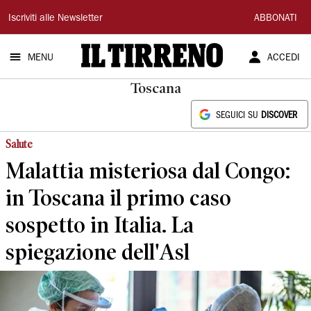
Il
Iscriviti alle Newsletter
ABBONATI
Tirreno
MENU
ACCEDI
Toscana
SEGUICI SU
DISCOVER
Salute
Malattia misteriosa dal Congo:
in Toscana il primo caso
sospetto in Italia. La
spiegazione dell'Asl