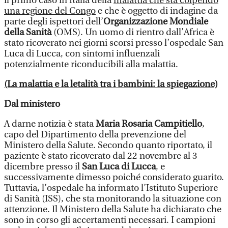
il primo caso in Italia della
malattia che sta colpendo
una regione del Congo
e che è oggetto di indagine da
parte degli ispettori dell’
Organizzazione Mondiale
della Sanità
(OMS). Un uomo di rientro dall’Africa è
stato ricoverato nei giorni scorsi presso l’ospedale San
Luca di Lucca, con sintomi influenzali
potenzialmente riconducibili alla malattia.
(La malattia e la letalità tra i bambini: la spiegazione)
Dal ministero
A darne notizia è stata
Maria Rosaria Campitiello
,
capo del Dipartimento della prevenzione del
Ministero della Salute. Secondo quanto riportato, il
paziente è stato ricoverato dal 22 novembre al 3
dicembre presso il
San Luca di Lucca
, e
successivamente dimesso poiché considerato guarito.
Tuttavia, l’ospedale ha informato l’Istituto Superiore
di Sanità (ISS), che sta monitorando la situazione con
attenzione. Il Ministero della Salute ha dichiarato che
sono in corso gli accertamenti necessari. I campioni