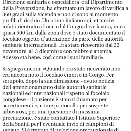
Direzione sanitaria e ospedaliera e al Dipartimento
della Prevenzione, ha effettuato un lavoro di verifica a
360 gradi sulla vicenda e non ci sono al momento
profili di rischio. Un uomo italiano sui 50 anni è
infatti rientrato a Lucca dal Congo, dove lavora, ma a
quasi 500 km dalla zona dove è stato documentato il
focolaio oggetto d'attenzione da parte delle autorità
sanitarie internazionali. Era stato ricoverato dal 22
novembre al 3 dicembre con febbre e anemia.
Adesso sta bene, così come i suoi familiari».
Si spiega ancora. «Quando era stato ricoverato non
era ancora noto il focolaio emerso in Congo. Per
scrupolo, dopo la sua dimissione - avuto notizia
dell’attenzionamento delle autorità sanitarie
nazionali ed internazionali rispetto al focolaio
congolese - il paziente è stato richiamato per
accertamenti e, come protocollo per sospette
arbovirosi, per una questione di massima
precauzione, è stato contattato l'Istituto Superiore
della Sanità per l’eventuale invio di campioni di
sangue. Si è trattato di un’azione precauzionale di